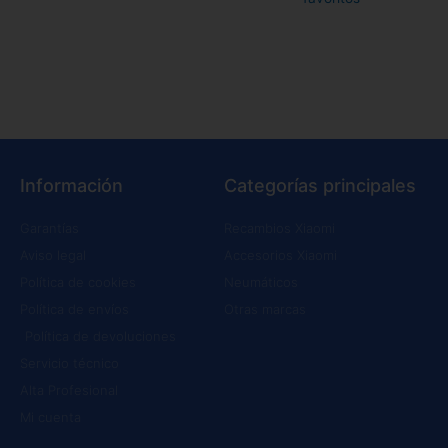
Información
Categorías principales
Garantías
Recambios Xiaomi
Aviso legal
Accesorios Xiaomi
Política de cookies
Neumáticos
Política de envíos
Otras marcas
Política de devoluciones
Servicio técnico
Alta Profesional
Mi cuenta