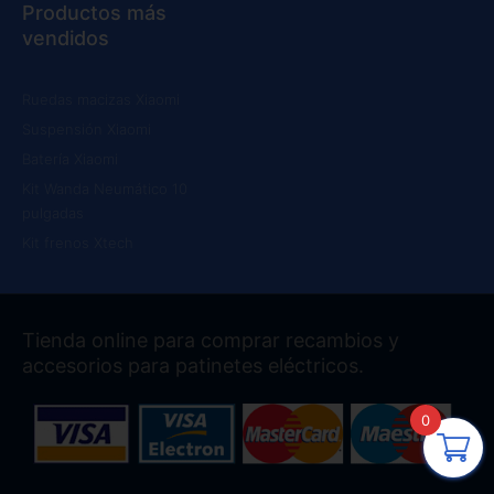
Productos más
vendidos
Ruedas macizas Xiaomi
Suspensión Xiaomi
Batería Xiaomi
Kit Wanda Neumático 10
pulgadas
Kit frenos Xtech
Tienda online para comprar recambios y
accesorios para patinetes eléctricos.
0