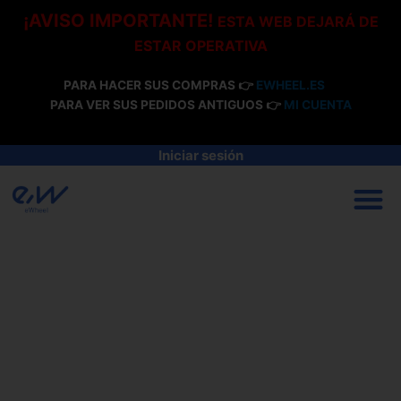
Ir
¡AVISO IMPORTANTE!
ESTA WEB DEJARÁ DE
al
ESTAR OPERATIVA
contenido
PARA HACER SUS COMPRAS 👉
EWHEEL.ES
PARA VER SUS PEDIDOS ANTIGUOS 👉
MI CUENTA
Iniciar sesión
M