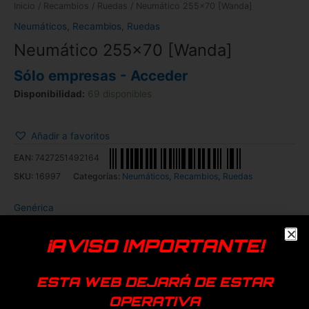
Inicio
/
Recambios
/
Ruedas
/ Neumático 255×70 [Wanda]
Neumáticos
,
Recambios
,
Ruedas
Neumático 255×70 [Wanda]
Sólo empresas - Acceder
Disponibilidad:
69 disponibles
Añadir a favoritos
EAN:
7427251492164
SKU:
16997
Categorías:
Neumáticos
,
Recambios
,
Ruedas
Genérica
Productos relacionados
¡AVISO IMPORTANTE!
ESTA WEB DEJARÁ DE ESTAR
OPERATIVA