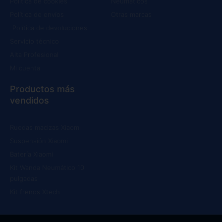
Política de cookies
Neumáticos
Política de envíos
Otras marcas
Política de devoluciones
Servicio técnico
Alta Profesional
Mi cuenta
Productos más
vendidos
Ruedas macizas Xiaomi
Suspensión Xiaomi
Batería Xiaomi
Kit Wanda Neumático 10
pulgadas
Kit frenos Xtech