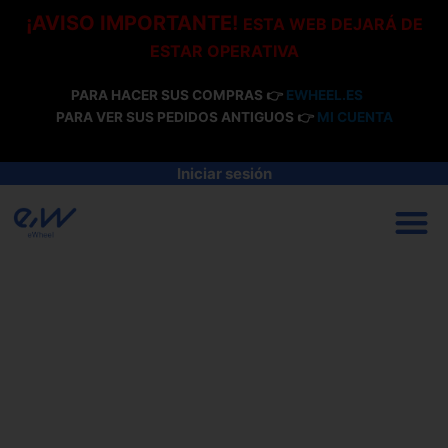
Ir
¡AVISO IMPORTANTE!
ESTA WEB DEJARÁ DE
al
ESTAR OPERATIVA
contenido
PARA HACER SUS COMPRAS 👉
EWHEEL.ES
PARA VER SUS PEDIDOS ANTIGUOS 👉
MI CUENTA
Iniciar sesión
M