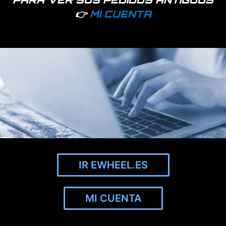
👉
MI CUENTA
Productos relacionados
IR EWHEEL.ES
90147 disponibles
Hay existencias
MI CUENTA
Cámara de aire 8,5×2
Tapa batería patinete
(50-156) reforzada 120g
xiaomi mijia m365, 1S,
– Nuevo modelo 100%
Essential, Pro y Pro2.