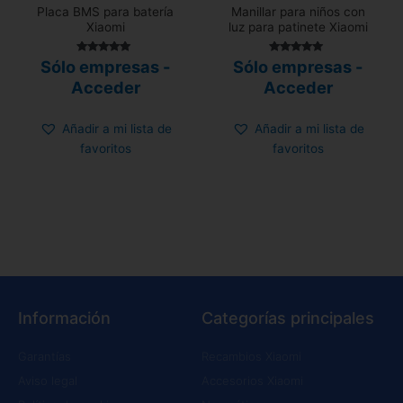
Placa BMS para batería
Manillar para niños con
Xiaomi
luz para patinete Xiaomi
Valorado con
Valorado
Sólo empresas -
Sólo empresas -
5.00
con
de 5
4.80
Acceder
Acceder
de 5
Añadir a mi lista de
Añadir a mi lista de
favoritos
favoritos
Información
Categorías principales
Garantías
Recambios Xiaomi
Aviso legal
Accesorios Xiaomi