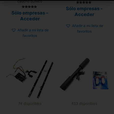
caucho butílico
Valorado
Sólo empresas -
con
Valorado
Sólo empresas -
4.80
Acceder
con
de 5
4.58
Acceder
de 5
Añadir a mi lista de
Añadir a mi lista de
favoritos
favoritos
74 disponibles
433 disponibles