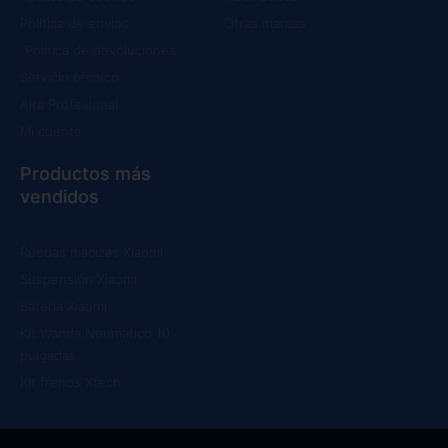
Política de envíos
Otras marcas
Política de devoluciones
Servicio técnico
Alta Profesional
Mi cuenta
Productos más
vendidos
Ruedas macizas Xiaomi
Suspensión Xiaomi
Batería Xiaomi
Kit Wanda Neumático 10
pulgadas
Kit frenos Xtech