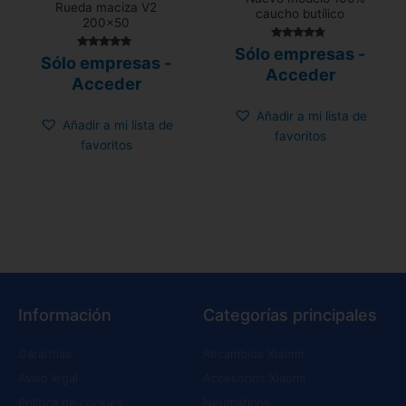
Rueda maciza V2
caucho butílico
200×50
Valorado
Sólo empresas -
Valorado con
Sólo empresas -
con
5.00
4.58
Acceder
de 5
de 5
Acceder
Añadir a mi lista de
Añadir a mi lista de
favoritos
favoritos
Información
Categorías principales
Garantías
Recambios Xiaomi
Aviso legal
Accesorios Xiaomi
Política de cookies
Neumáticos