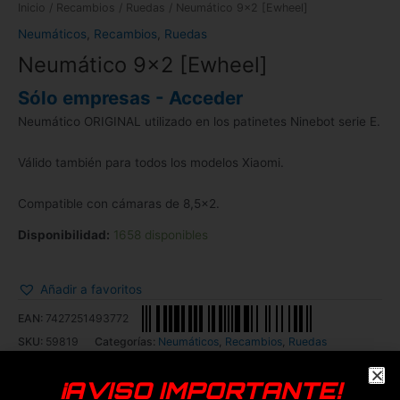
Inicio
/
Recambios
/
Ruedas
/ Neumático 9×2 [Ewheel]
Neumáticos
,
Recambios
,
Ruedas
Neumático 9×2 [Ewheel]
Sólo empresas - Acceder
Neumático ORIGINAL utilizado en los patinetes Ninebot serie E.
Válido también para todos los modelos Xiaomi.
Compatible con cámaras de 8,5×2.
Disponibilidad:
1658 disponibles
Añadir a favoritos
EAN:
7427251493772
SKU:
59819
Categorías:
Neumáticos
,
Recambios
,
Ruedas
Genérica
Smartgyro
¡AVISO IMPORTANTE!