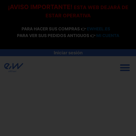
Ir
¡AVISO IMPORTANTE!
ESTA WEB DEJARÁ DE
al
ESTAR OPERATIVA
contenido
PARA HACER SUS COMPRAS 👉
EWHEEL.ES
PARA VER SUS PEDIDOS ANTIGUOS 👉
MI CUENTA
Iniciar sesión
M