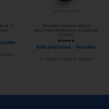
560 disponibles
as de 10
Neumático tubeless offroad
nuevo
MULTITACO 80/65-6 (10×3) (255×80)
[TUOVT]
cceder
Valorado
Sólo empresas - Acceder
con
5.00
favoritos
de 5
Añadir a mi lista de favoritos