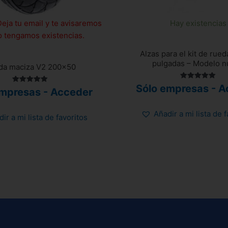
Deja tu email y te avisaremos
Hay existencias
 tengamos existencias.
Alzas para el kit de rued
pulgadas – Modelo 
da maciza V2 200×50
Valorado
Sólo empresas - A
Valorado
empresas - Acceder
con
con
5.00
5.00
de 5
de 5
Añadir a mi lista de 
ir a mi lista de favoritos