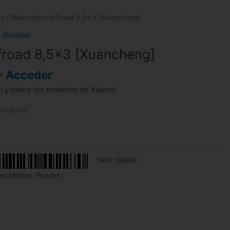
as
/ Neumático offroad 8,5×3 [Xuancheng]
,
Ruedas
froad 8,5×3 [Xuancheng]
- Acceder
i y todos los modelos de Xiaomi.
ponibles
SKU:
58669
ecambios
,
Ruedas