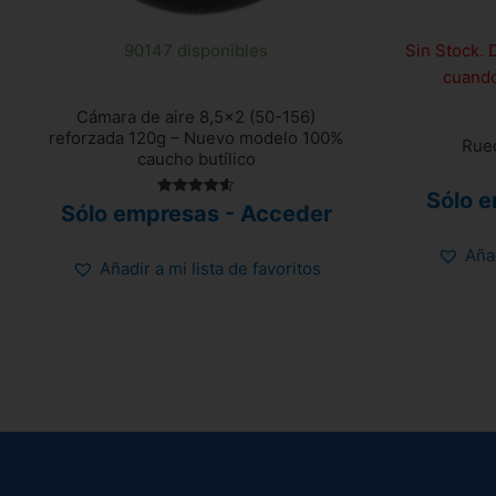
90147 disponibles
Sin Stock. 
cuando
Cámara de aire 8,5×2 (50-156)
reforzada 120g – Nuevo modelo 100%
Rue
caucho butílico
Sólo 
Valorado
Sólo empresas - Acceder
con
4.58
de 5
Añad
Añadir a mi lista de favoritos