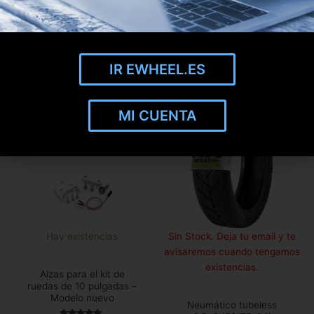
Acceder
Añadir a mi lista de
favoritos
Añadir a mi lista de
favoritos
IR EWHEEL.ES
MI CUENTA
Hay existencias
Sin Stock. Deja tu email y te
avisaremos cuando tengamos
existencias.
Alzas para el kit de
ruedas de 10 pulgadas –
Modelo nuevo
Neumático tubeless