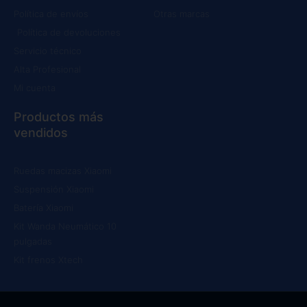
Política de envíos
Otras marcas
Política de devoluciones
Servicio técnico
Alta Profesional
Mi cuenta
Productos más
vendidos
Ruedas macizas Xiaomi
Suspensión Xiaomi
Batería Xiaomi
Kit Wanda Neumático 10
pulgadas
Kit frenos Xtech