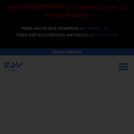
Ir
¡AVISO IMPORTANTE!
ESTA WEB DEJARÁ DE
al
ESTAR OPERATIVA
contenido
PARA HACER SUS COMPRAS 👉
EWHEEL.ES
PARA VER SUS PEDIDOS ANTIGUOS 👉
MI CUENTA
Iniciar sesión
M