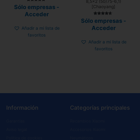
8,5×2 (50/75-6,1)
Valorado con
Sólo empresas -
[Chaoyang]
5.00
de 5
Acceder
Valorado
Sólo empresas -
con
4.43
Acceder
Añadir a mi lista de
de 5
favoritos
Añadir a mi lista de
favoritos
Información
Categorías principales
Garantías
Recambios Xiaomi
Aviso legal
Accesorios Xiaomi
Política de cookies
Neumáticos