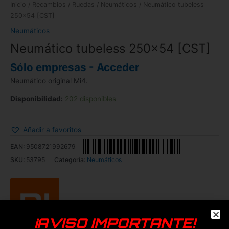
Inicio
/
Recambios
/
Ruedas
/
Neumáticos
/ Neumático tubeless
250×54 [CST]
Neumáticos
Neumático tubeless 250×54 [CST]
Sólo empresas - Acceder
Neumático original Mi4.
Disponibilidad:
202 disponibles
Añadir a favoritos
EAN:
9508721992679
SKU:
53795
Categoría:
Neumáticos
¡AVISO IMPORTANTE!