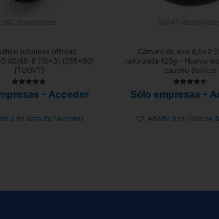
560 disponibles
90147 disponible
tico tubeless offroad
Cámara de aire 8,5×2 (
 80/65-6 (10×3) (255×80)
reforzada 120g – Nuevo m
[TUOVT]
caucho butílico
Valorado
Valorado
empresas - Acceder
Sólo empresas - A
con
con
5.00
4.58
de 5
de 5
ir a mi lista de favoritos
Añadir a mi lista de 