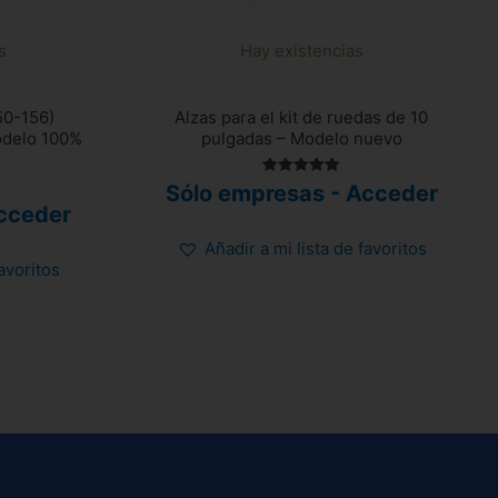
s
Hay existencias
50-156)
Alzas para el kit de ruedas de 10
odelo 100%
pulgadas – Modelo nuevo
Valorado
Sólo empresas - Acceder
con
cceder
5.00
de 5
Añadir a mi lista de favoritos
favoritos