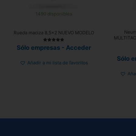
1490 disponibles
Neumá
Rueda maciza 8,5×2 NUEVO MODELO
MULTITACO
Valorado
Sólo empresas - Acceder
con
4.82
de 5
Sólo 
Añadir a mi lista de favoritos
Añad