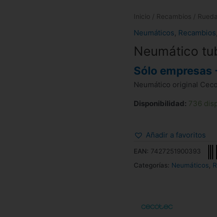
Inicio
/
Recambios
/
Rued
Neumáticos
,
Recambios
Neumático tub
Sólo empresas 
Neumático original Cec
Disponibilidad:
736 dis
Añadir a favoritos
EAN:
7427251900393
Categorías:
Neumáticos
,
R