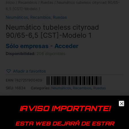
Inicio
/
Recambios
/
Ruedas
/ Neumático tubeless cityroad 90/65-
6,5 [CST]-Modelo 1
Neumáticos
,
Recambios
,
Ruedas
Neumático tubeless cityroad
90/65-6,5 [CST]-Modelo 1
Sólo empresas - Acceder
Disponibilidad:
208 disponibles
Añadir a favoritos
EAN:
7427251900409
SKU:
16834
Categorías:
Neumáticos
,
Recambios
,
Ruedas
Dualtron
Genérica
Kaabo
Vsett
¡AVISO IMPORTANTE!
Productos relacionados
ESTA WEB DEJARÁ DE ESTAR