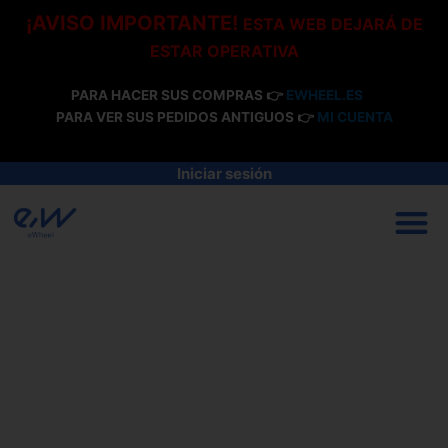
Ir
¡AVISO IMPORTANTE!
ESTA WEB DEJARÁ DE
al
ESTAR OPERATIVA
contenido
PARA HACER SUS COMPRAS 👉
EWHEEL.ES
PARA VER SUS PEDIDOS ANTIGUOS 👉
MI CUENTA
Iniciar sesión
M