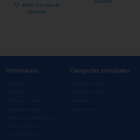
favoritos
Añadir a mi lista de
favoritos
Información
Categorías principales
Garantías
Recambios Xiaomi
Aviso legal
Accesorios Xiaomi
Política de cookies
Neumáticos
Política de envíos
Otras marcas
Política de devoluciones
Servicio técnico
Alta Profesional