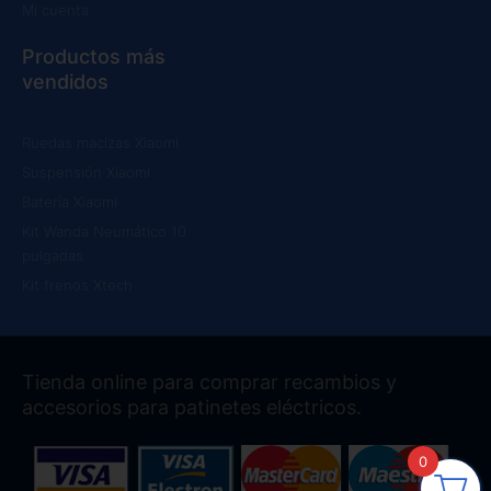
Mi cuenta
Productos más
vendidos
Ruedas macizas Xiaomi
Suspensión Xiaomi
Batería Xiaomi
Kit Wanda Neumático 10
pulgadas
Kit frenos Xtech
Tienda online para comprar recambios y
accesorios para patinetes eléctricos.
0