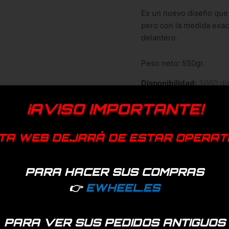
Es un nuevo diseño que 
pero con la medida exac
delantero.
Peso neto: 550gr.
Disponibilidad:
3060 di
¡AVISO IMPORTANTE!
Añadir a favoritos
EAN:
7427255405610
TA WEB DEJARÁ DE ESTAR OPERAT
Categorías:
Neumáticos
,
R
Etiquetas:
9.2x2
,
NEUMAT
PARA HACER SUS COMPRAS
Genérica
👉
EWHEEL.ES
PARA VER SUS PEDIDOS ANTIGUOS