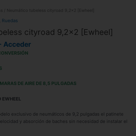
as
/ Neumático tubeless cityroad 9,2×2 [Ewheel]
,
Ruedas
eless cityroad 9,2×2 [Ewheel]
- Acceder
E CONVERSIÓN
S
MARAS DE AIRE DE 8,5 PULGADAS
O EWHEEL
delo exclusivo de neumáticos de 9,2 pulgadas el patinete
elocidad y absorción de baches sin necesidad de instalar el