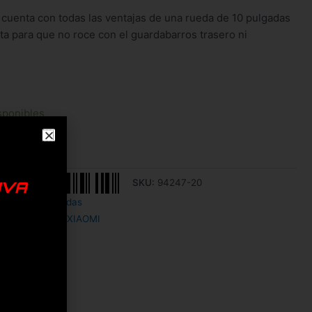
cuenta con todas las ventajas de una rueda de 10 pulgadas
ta para que no roce con el guardabarros trasero ni
sponibles
SKU:
94247-20
IVA
ecambios
,
Ruedas
ICO
,
pulgadas
,
XIAOMI