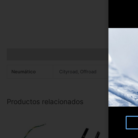
Información adicional
Neumático
Cityroad, Offroad
Productos relacionados