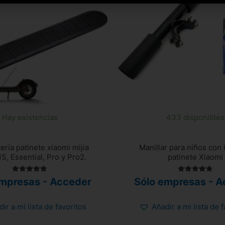
Hay existencias
433 disponibles
ería patinete xiaomi mijia
Manillar para niños con 
S, Essential, Pro y Pro2.
patinete Xiaomi
Valorado
Valorado
empresas - Acceder
Sólo empresas - A
con
con
4.80
4.80
de 5
de 5
ir a mi lista de favoritos
Añadir a mi lista de 