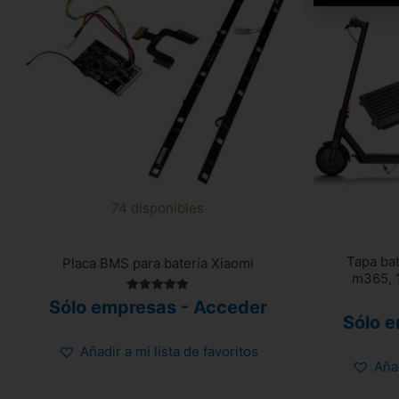
74 disponibles
Tapa bat
Placa BMS para batería Xiaomi
m365, 1
Valorado
Sólo empresas - Acceder
con
Sólo 
5.00
de 5
Añadir a mi lista de favoritos
Añad