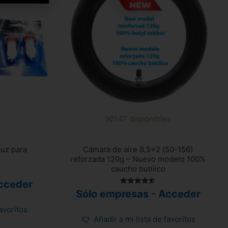
90147 disponibles
luz para
Cámara de aire 8,5×2 (50-156)
reforzada 120g – Nuevo modelo 100%
caucho butílico
cceder
Valorado
Sólo empresas - Acceder
con
4.58
favoritos
de 5
Añadir a mi lista de favoritos