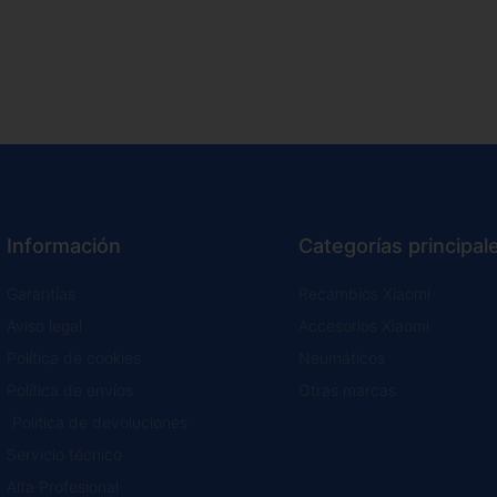
Información
Categorías principal
Garantías
Recambios Xiaomi
Aviso legal
Accesorios Xiaomi
Política de cookies
Neumáticos
Política de envíos
Otras marcas
Política de devoluciones
Servicio técnico
Alta Profesional