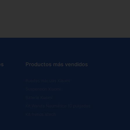
es
Productos más vendidos
Ruedas macizas Xiaomi
Suspensión Xiaomi
Batería Xiaomi
Kit Wanda Neumático 10 pulgadas
Kit frenos Xtech