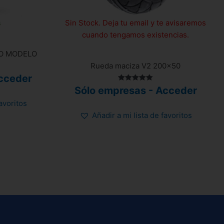
s
Sin Stock. Deja tu email y te avisaremos
cuando tengamos existencias.
VO MODELO
Rueda maciza V2 200×50
cceder
Valorado
Sólo empresas - Acceder
con
5.00
favoritos
de 5
Añadir a mi lista de favoritos