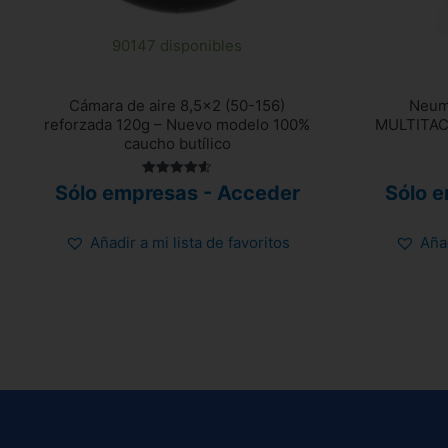
90147 disponibles
Cámara de aire 8,5×2 (50-156)
Neumá
reforzada 120g – Nuevo modelo 100%
MULTITACO
caucho butílico
Valorado
Sólo empresas - Acceder
Sólo 
con
4.58
de 5
Añadir a mi lista de favoritos
Añad