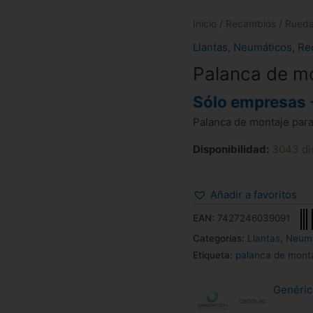
Inicio
/
Recambios
/
Rued
Llantas
,
Neumáticos
,
Re
Palanca de m
Sólo empresas 
Palanca de montaje para 
Disponibilidad:
3043 di
Añadir a favoritos
EAN:
7427246039091
Categorías:
Llantas
,
Neumá
Etiqueta:
palanca de mont
Genéric