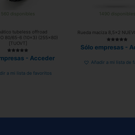
560 disponibles
1490 disponible
tico tubeless offroad
Rueda maciza 8,5×2 NUE
 80/65-6 (10×3) (255×80)
[TUOVT]
Valorado
Sólo empresas - A
con
4.82
Valorado
de 5
empresas - Acceder
con
Añadir a mi lista de 
5.00
de 5
ir a mi lista de favoritos