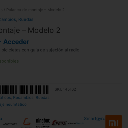
as
/ Palanca de montaje – Modelo 2
cambios
,
Ruedas
ontaje – Modelo 2
- Acceder
bicicletas con guía de sujeción al radio.
sponibles
SKU:
45162
ticos
,
Recambios
,
Ruedas
aje neumtatico
a
Smartgyro