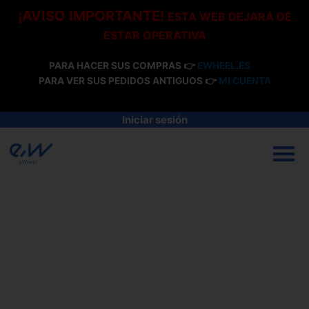
Ir
¡AVISO IMPORTANTE!
ESTA WEB DEJARÁ DE
al
ESTAR OPERATIVA
contenido
PARA HACER SUS COMPRAS 👉
EWHEEL.ES
PARA VER SUS PEDIDOS ANTIGUOS 👉
MI CUENTA
Iniciar sesión
M