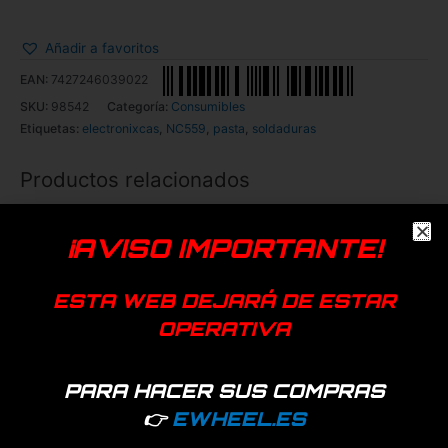
Añadir a favoritos
EAN:
7427246039022
SKU:
98542
Categoría:
Consumibles
Etiquetas:
electronixcas
,
NC559
,
pasta
,
soldaduras
Productos relacionados
¡AVISO IMPORTANTE!
ESTA WEB DEJARÁ DE ESTAR
OPERATIVA
PARA HACER SUS COMPRAS
137 disponibles
Hay existencias
👉
EWHEEL.ES