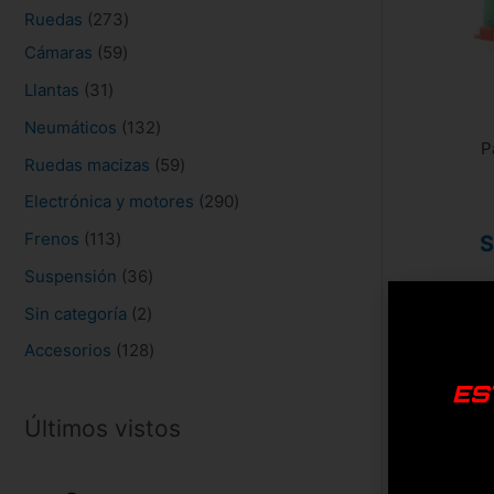
s
Ruedas
273
Cámaras
59
Llantas
31
Neumáticos
132
P
Ruedas macizas
59
Electrónica y motores
290
Frenos
113
S
Suspensión
36
Sin categoría
2
Accesorios
128
ES
Últimos vistos