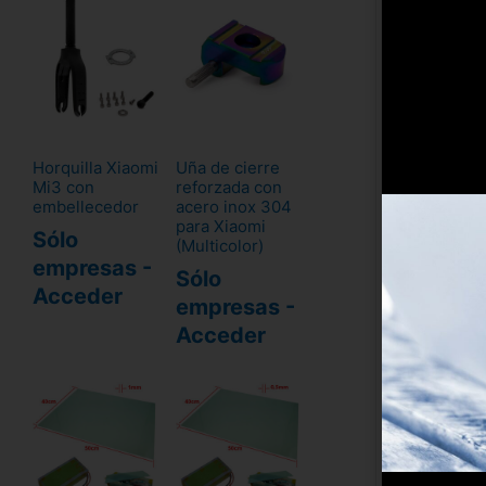
Horquilla Xiaomi
Uña de cierre
Mi3 con
reforzada con
embellecedor
acero inox 304
para Xiaomi
Sólo
(Multicolor)
empresas -
Sólo
Acceder
empresas -
Acceder