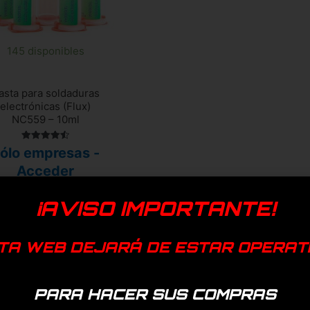
145 disponibles
asta para soldaduras
electrónicas (Flux)
NC559 – 10ml
Valorado
ólo empresas -
con
4.50
Acceder
de 5
¡AVISO IMPORTANTE!
Añadir a mi lista de
favoritos
TA WEB DEJARÁ DE ESTAR OPERAT
PARA HACER SUS COMPRAS