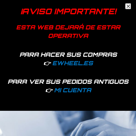
Información adicional
¡AVISO IMPORTANTE!
Puños patinete Cecotec Outsider
ESTA WEB DEJARÁ DE ESTAR
OPERATIVA
Tipo
derecho, izquierdo
PARA HACER SUS COMPRAS
Productos relacionados
👉
EWHEEL.ES
PARA VER SUS PEDIDOS ANTIGUOS
👉
MI CUENTA
74 disponibles
Hay existencias