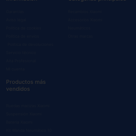
Garantías
Recambios Xiaomi
Aviso legal
Accesorios Xiaomi
Política de cookies
Neumáticos
Política de envíos
Otras marcas
Política de devoluciones
Servicio técnico
Alta Profesional
Mi cuenta
Productos más
vendidos
Ruedas macizas Xiaomi
Suspensión Xiaomi
Batería Xiaomi
Kit Wanda Neumático 10