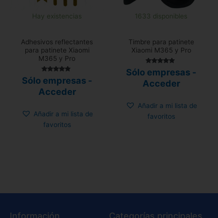
Hay existencias
1633 disponibles
Adhesivos reflectantes
Timbre para patinete
para patinete Xiaomi
Xiaomi M365 y Pro
M365 y Pro
Valorado con
Sólo empresas -
5.00
Valorado
Sólo empresas -
de 5
Acceder
con
4.62
Acceder
de 5
Añadir a mi lista de
Añadir a mi lista de
favoritos
favoritos
Información
Categorías principales