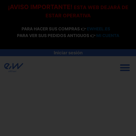
Ir
¡AVISO IMPORTANTE!
ESTA WEB DEJARÁ DE
al
ESTAR OPERATIVA
contenido
PARA HACER SUS COMPRAS 👉
EWHEEL.ES
PARA VER SUS PEDIDOS ANTIGUOS 👉
MI CUENTA
Iniciar sesión
M