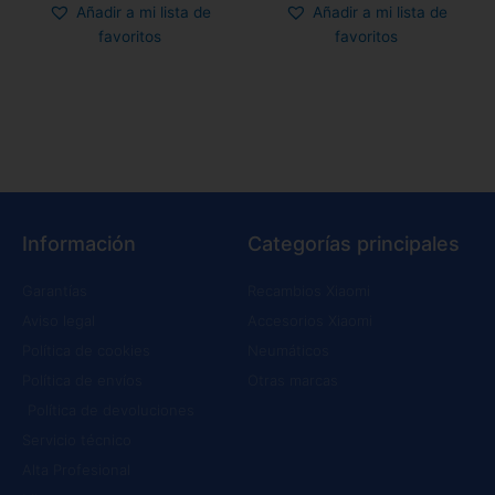
Añadir a mi lista de
Añadir a mi lista de
favoritos
favoritos
Información
Categorías principales
Garantías
Recambios Xiaomi
Aviso legal
Accesorios Xiaomi
Política de cookies
Neumáticos
Política de envíos
Otras marcas
Política de devoluciones
Servicio técnico
Alta Profesional