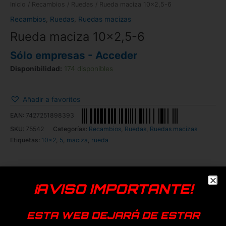
Inicio
/
Recambios
/
Ruedas
/ Rueda maciza 10×2,5-6
Recambios
,
Ruedas
,
Ruedas macizas
Rueda maciza 10×2,5-6
Sólo empresas - Acceder
Disponibilidad:
174 disponibles
Añadir a favoritos
EAN:
7427251898393
SKU:
75542
Categorías:
Recambios
,
Ruedas
,
Ruedas macizas
Etiquetas:
10x2
,
5
,
maciza
,
rueda
¡AVISO IMPORTANTE!
ESTA WEB DEJARÁ DE ESTAR