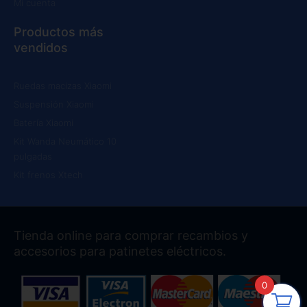
Mi cuenta
Productos más
vendidos
Ruedas macizas Xiaomi
Suspensión Xiaomi
Batería Xiaomi
Kit Wanda Neumático 10
pulgadas
Kit frenos Xtech
Tienda online para comprar recambios y
accesorios para patinetes eléctricos.
0