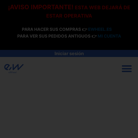
Ir
¡AVISO IMPORTANTE!
ESTA WEB DEJARÁ DE
al
ESTAR OPERATIVA
contenido
PARA HACER SUS COMPRAS 👉
EWHEEL.ES
PARA VER SUS PEDIDOS ANTIGUOS 👉
MI CUENTA
Iniciar sesión
M