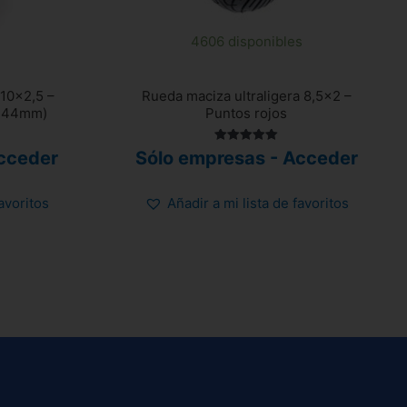
4606 disponibles
 10×2,5 –
Rueda maciza ultraligera 8,5×2 –
e 44mm)
Puntos rojos
Valorado
cceder
Sólo empresas - Acceder
con
5.00
de 5
favoritos
Añadir a mi lista de favoritos