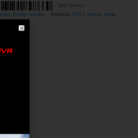
SKU:
15482-1
uedas
,
Ruedas macizas
Etiquetas:
10x2.5
,
maciza
,
rueda
IVA