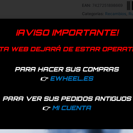
EAN:
7427251898669
Categorías:
Recambios
,
R
Genérica
¡AVISO IMPORTANTE!
TA WEB DEJARÁ DE ESTAR OPERAT
PARA HACER SUS COMPRAS
👉
EWHEEL.ES
PARA VER SUS PEDIDOS ANTIGUOS
👉
MI CUENTA