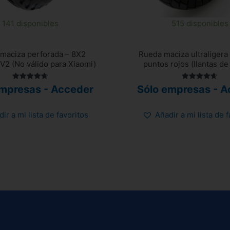
141 disponibles
515 disponibles
maciza perforada – 8X2
Rueda maciza ultraligera
V2 (No válido para Xiaomi)
puntos rojos (llantas d
Valorado
Valorado
empresas - Acceder
Sólo empresas - A
con
con
4.67
4.67
de 5
de 5
ir a mi lista de favoritos
Añadir a mi lista de 