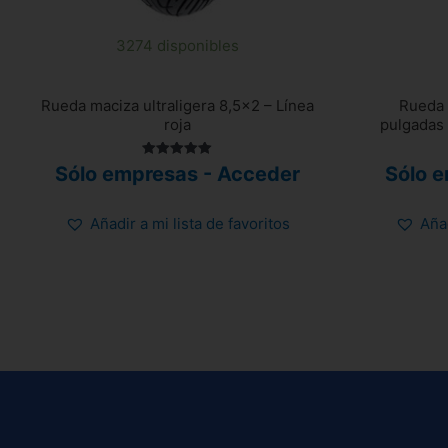
3274 disponibles
Rueda maciza ultraligera 8,5×2 – Línea
Rueda 
roja
pulgadas 
Valorado
Sólo empresas - Acceder
Sólo 
con
5.00
de 5
Añadir a mi lista de favoritos
Añad