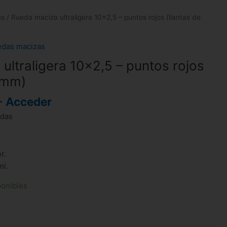
as
/ Rueda maciza ultraligera 10×2,5 – puntos rojos (llantas de
das macizas
ultraligera 10×2,5 – puntos rojos
4mm)
- Acceder
adas
r.
mi.
ponibles