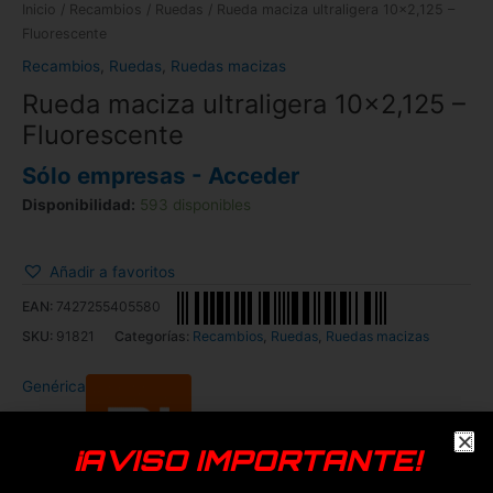
Inicio
/
Recambios
/
Ruedas
/ Rueda maciza ultraligera 10×2,125 –
Fluorescente
Recambios
,
Ruedas
,
Ruedas macizas
Rueda maciza ultraligera 10×2,125 –
Fluorescente
Sólo empresas - Acceder
Disponibilidad:
593 disponibles
Añadir a favoritos
EAN:
7427255405580
SKU:
91821
Categorías:
Recambios
,
Ruedas
,
Ruedas macizas
Genérica
¡AVISO IMPORTANTE!