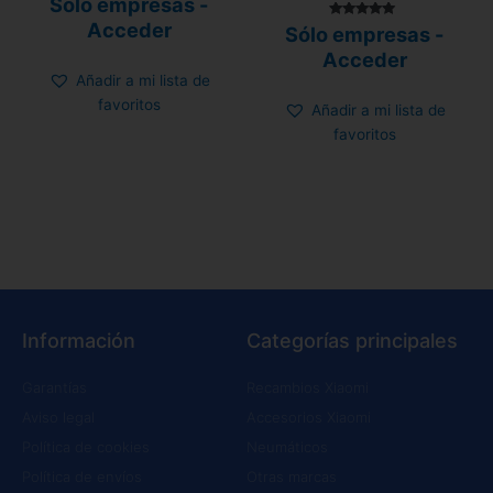
Sólo empresas -
5.00
de 5
Acceder
Valorado con
Sólo empresas -
5.00
de 5
Acceder
Añadir a mi lista de
favoritos
Añadir a mi lista de
favoritos
Información
Categorías principales
Garantías
Recambios Xiaomi
Aviso legal
Accesorios Xiaomi
Política de cookies
Neumáticos
Política de envíos
Otras marcas