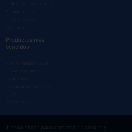
Política de devoluciones
Servicio técnico
Alta Profesional
Mi cuenta
Productos más
vendidos
Ruedas macizas Xiaomi
Suspensión Xiaomi
Batería Xiaomi
Kit Wanda Neumático 10
pulgadas
Kit frenos Xtech
Tienda online para comprar recambios y