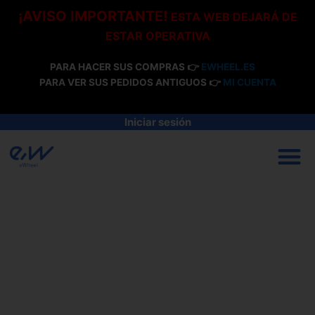
Ir
¡AVISO IMPORTANTE!
ESTA WEB DEJARÁ DE
al
ESTAR OPERATIVA
contenido
PARA HACER SUS COMPRAS 👉
EWHEEL.ES
PARA VER SUS PEDIDOS ANTIGUOS 👉
MI CUENTA
Iniciar sesión
M