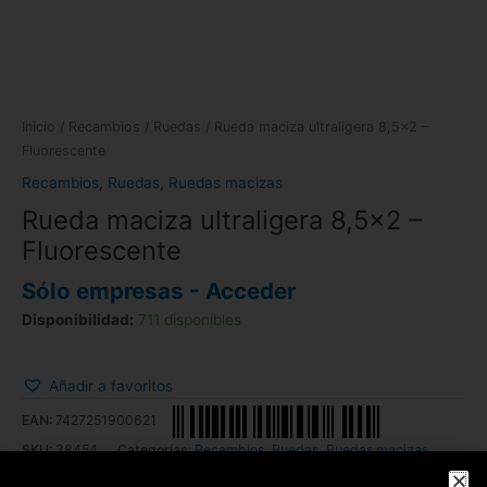
Inicio
/
Recambios
/
Ruedas
/ Rueda maciza ultraligera 8,5×2 –
Fluorescente
Recambios
,
Ruedas
,
Ruedas macizas
Rueda maciza ultraligera 8,5×2 –
Fluorescente
Sólo empresas - Acceder
Disponibilidad:
711 disponibles
Añadir a favoritos
EAN:
7427251900621
SKU:
38454
Categorías:
Recambios
,
Ruedas
,
Ruedas macizas