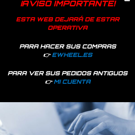
¡AVISO IMPORTANTE!
Genérica
ESTA WEB DEJARÁ DE ESTAR
OPERATIVA
Productos relacionados
PARA HACER SUS COMPRAS
👉
EWHEEL.ES
PARA VER SUS PEDIDOS ANTIGUOS
👉
MI CUENTA
560 disponibles
90147 disponibles
Neumático tubeless
Cámara de aire 8,5×2
offroad MULTITACO
(50-156) reforzada 120g
80/65-6 (10×3)
– Nuevo modelo 100%
(255×80) [TUOVT]
caucho butílico