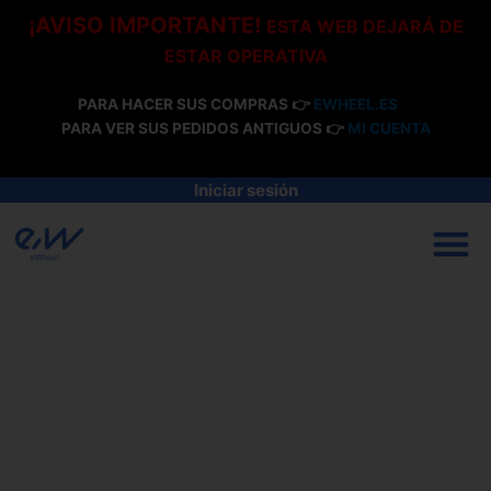
Ir
¡AVISO IMPORTANTE!
ESTA WEB DEJARÁ DE
al
ESTAR OPERATIVA
contenido
PARA HACER SUS COMPRAS 👉
EWHEEL.ES
PARA VER SUS PEDIDOS ANTIGUOS 👉
MI CUENTA
Iniciar sesión
M