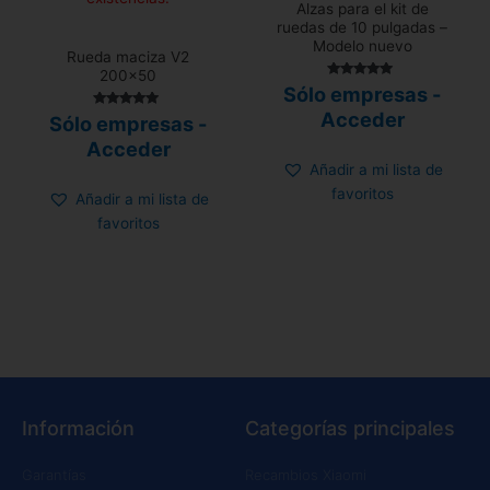
Alzas para el kit de
ruedas de 10 pulgadas –
Modelo nuevo
Rueda maciza V2
200×50
Valorado con
Sólo empresas -
5.00
de 5
Acceder
Valorado con
Sólo empresas -
5.00
de 5
Acceder
Añadir a mi lista de
favoritos
Añadir a mi lista de
favoritos
Información
Categorías principales
Garantías
Recambios Xiaomi