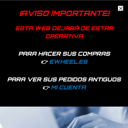
Añadir a favoritos
¡AVISO IMPORTANTE!
EAN:
7427255405962
ESTA WEB DEJARÁ DE ESTAR
SKU:
29716
Categoría:
Ruedas macizas
OPERATIVA
Genérica
PARA HACER SUS COMPRAS
👉
EWHEEL.ES
Productos relacionados
PARA VER SUS PEDIDOS ANTIGUOS
👉
MI CUENTA