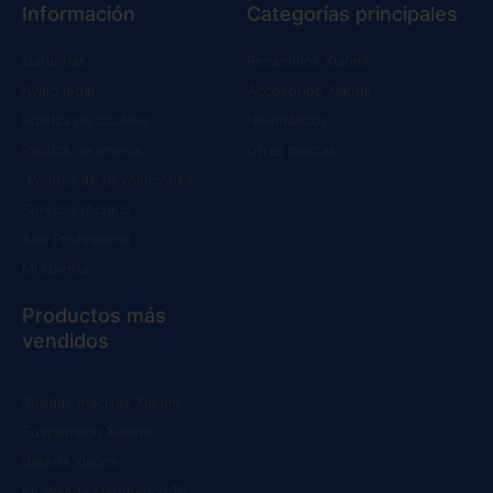
Información
Categorías principales
Garantías
Recambios Xiaomi
Aviso legal
Accesorios Xiaomi
Política de cookies
Neumáticos
Política de envíos
Otras marcas
Política de devoluciones
Servicio técnico
Alta Profesional
Mi cuenta
Productos más
vendidos
Ruedas macizas Xiaomi
Suspensión Xiaomi
Batería Xiaomi
Kit Wanda Neumático 10