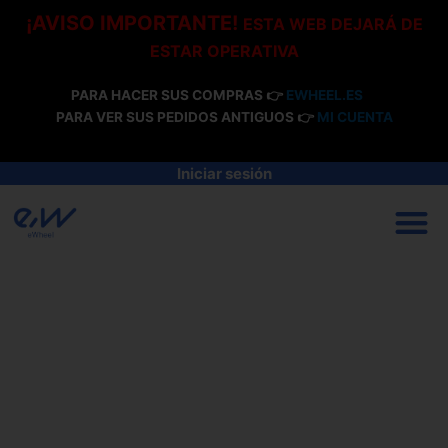
Ir
¡AVISO IMPORTANTE!
ESTA WEB DEJARÁ DE
al
ESTAR OPERATIVA
contenido
PARA HACER SUS COMPRAS 👉
EWHEEL.ES
PARA VER SUS PEDIDOS ANTIGUOS 👉
MI CUENTA
Iniciar sesión
M