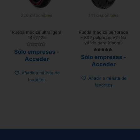
226 disponibles
141 disponibles
Rueda maciza ultraligera
Rueda maciza perforada
14×2,125
– 8X2 pulgadas V2 (No
válido para Xiaomi)
Valorado
Sólo empresas -
con
Valorado
Sólo empresas -
0
Acceder
con
de
4.67
Acceder
5
de 5
Añadir a mi lista de
Añadir a mi lista de
favoritos
favoritos