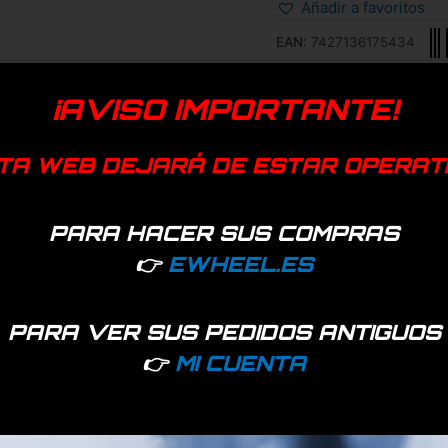
Añadir a favoritos
EAN:
7427136175434
Categorías:
Molduras
,
Rec
¡AVISO IMPORTANTE!
TA WEB DEJARÁ DE ESTAR OPERAT
PARA HACER SUS COMPRAS
👉
EWHEEL.ES
PARA VER SUS PEDIDOS ANTIGUOS
👉
MI CUENTA