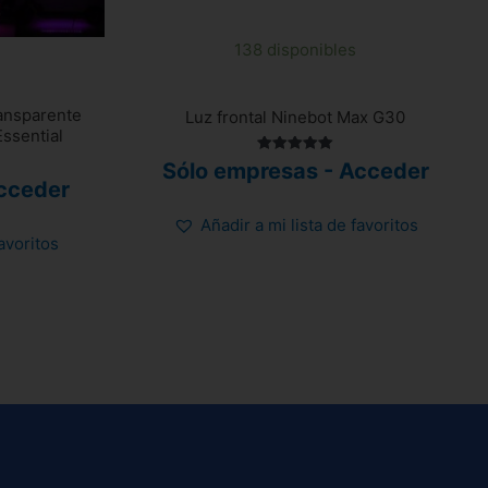
138 disponibles
ransparente
Luz frontal Ninebot Max G30
ssential
Valorado
Sólo empresas - Acceder
con
cceder
5.00
de 5
Añadir a mi lista de favoritos
favoritos