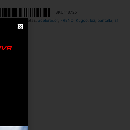
SKU:
18725
ambios
Etiquetas:
acelerador
,
FRENO
,
Kugoo
,
luz
,
pantalla
,
s1
IVA