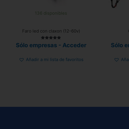
136 disponibles
Faro led con claxon (12-60v)
Valorado
Sólo empresas - Acceder
Sólo 
con
5.00
de 5
Añadir a mi lista de favoritos
Añad