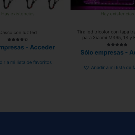
Hay existencias
Hay existencias
Tira led tricolor con tapa t
Casco con luz led
para Xiaomi M365, 1S y E
Valorado
empresas - Acceder
con
Valorado
Sólo empresas - A
4.40
con
de 5
4.86
de 5
ir a mi lista de favoritos
Añadir a mi lista de 