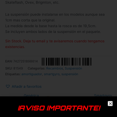
Skateflash, Ovex, Brigmton, etc.
La suspensión puede instalarse en los modelos aunque sea
1cm mas corta que la original.
La medida desde la base hasta la rosca es de 19,5cm.
Se incluyen ambos lados de la suspensión en el paquete.
Sin Stock. Deja tu email y te avisaremos cuando tengamos
existencias.
EAN:
7427251898614
SKU:
81549
Categorías:
Recambios
,
Suspensión
Etiquetas:
amortiguador
,
smartgyro
,
suspensión
Añadir a favoritos
Genérica
Smartgyro
¡AVISO IMPORTANTE!