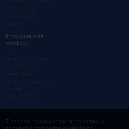
Política de devoluciones
Servicio técnico
Alta Profesional
Mi cuenta
Productos más
vendidos
Ruedas macizas Xiaomi
Suspensión Xiaomi
Batería Xiaomi
Kit Wanda Neumático 10
pulgadas
Kit frenos Xtech
Tienda online para comprar recambios y
accesorios para patinetes eléctricos.