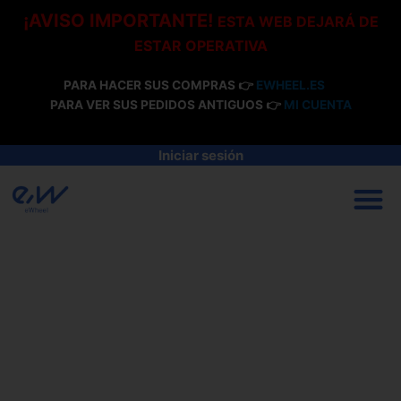
Ir
¡AVISO IMPORTANTE!
ESTA WEB DEJARÁ DE
al
ESTAR OPERATIVA
contenido
PARA HACER SUS COMPRAS 👉
EWHEEL.ES
PARA VER SUS PEDIDOS ANTIGUOS 👉
MI CUENTA
Iniciar sesión
M