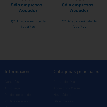
Valorado
Valorado
Sólo empresas -
Sólo empresas -
con
con
0
0
Acceder
Acceder
de
de
5
5
Añadir a mi lista de
Añadir a mi lista de
favoritos
favoritos
Información
Categorías principales
Garantías
Recambios Xiaomi
Aviso legal
Accesorios Xiaomi
Política de cookies
Neumáticos
Política de envíos
Otras marcas