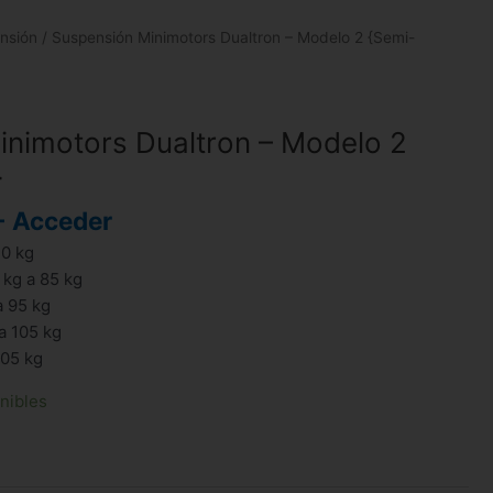
nsión
/ Suspensión Minimotors Dualtron – Modelo 2 {Semi-
nimotors Dualtron – Modelo 2
}
- Acceder
70 kg
 kg a 85 kg
a 95 kg
a 105 kg
105 kg
nibles