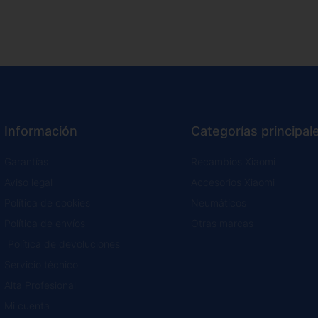
Información
Categorías principal
Garantías
Recambios Xiaomi
Aviso legal
Accesorios Xiaomi
Política de cookies
Neumáticos
Política de envíos
Otras marcas
Política de devoluciones
Servicio técnico
Alta Profesional
Mi cuenta