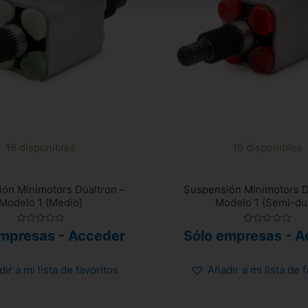
16 disponibles
19 disponibles
ón Minimotors Dualtron –
Suspensión Minimotors D
Modelo 1 {Medio}
Modelo 1 {Semi-du
Valorado
Valorado
empresas - Acceder
Sólo empresas - A
con
con
0
0
de
de
5
5
ir a mi lista de favoritos
Añadir a mi lista de 