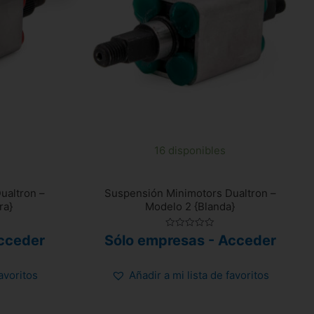
16 disponibles
ualtron –
Suspensión Minimotors Dualtron –
ra}
Modelo 2 {Blanda}
Valorado
cceder
Sólo empresas - Acceder
con
0
de
5
favoritos
Añadir a mi lista de favoritos