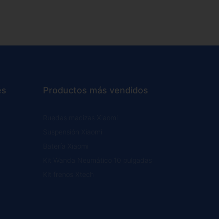
es
Productos más vendidos
Ruedas macizas Xiaomi
Suspensión Xiaomi
Batería Xiaomi
Kit Wanda Neumático 10 pulgadas
Kit frenos Xtech