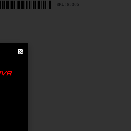
SKU:
85365
IVA