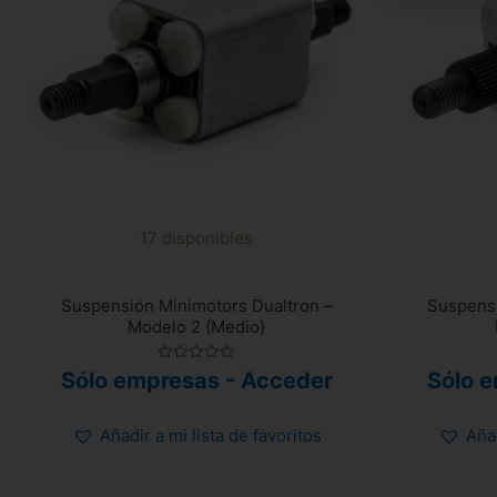
17 disponibles
Suspensión Minimotors Dualtron –
Suspensi
Modelo 2 {Medio}
Valorado
Sólo empresas - Acceder
Sólo 
con
0
de
5
Añadir a mi lista de favoritos
Añad