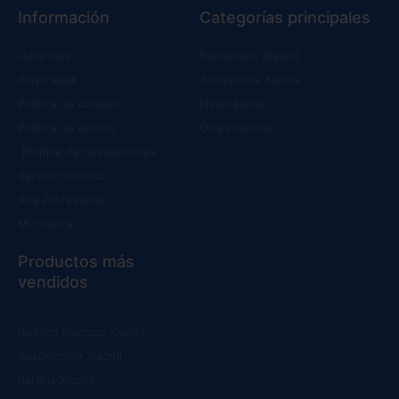
Información
Categorías principales
Garantías
Recambios Xiaomi
Aviso legal
Accesorios Xiaomi
Política de cookies
Neumáticos
Política de envíos
Otras marcas
Política de devoluciones
Servicio técnico
Alta Profesional
Mi cuenta
Productos más
vendidos
Ruedas macizas Xiaomi
Suspensión Xiaomi
Batería Xiaomi