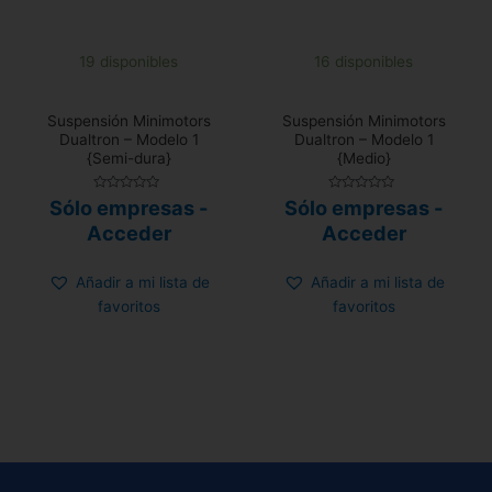
19 disponibles
16 disponibles
Suspensión Minimotors
Suspensión Minimotors
Dualtron – Modelo 1
Dualtron – Modelo 1
{Semi-dura}
{Medio}
Valorado
Valorado
Sólo empresas -
Sólo empresas -
con
con
0
0
Acceder
Acceder
de
de
5
5
Añadir a mi lista de
Añadir a mi lista de
favoritos
favoritos