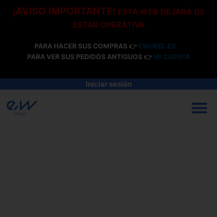
Ir
¡AVISO IMPORTANTE!
ESTA WEB DEJARÁ DE
al
ESTAR OPERATIVA
contenido
PARA HACER SUS COMPRAS 👉
EWHEEL.ES
PARA VER SUS PEDIDOS ANTIGUOS 👉
MI CUENTA
Iniciar sesión
M