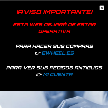
Añadir a favoritos
¡AVISO IMPORTANTE!
EAN:
7427255409465
SKU:
46625
Categoría:
Suspensión
ESTA WEB DEJARÁ DE ESTAR
OPERATIVA
Dualtron
Productos relacionados
PARA HACER SUS COMPRAS
👉
EWHEEL.ES
PARA VER SUS PEDIDOS ANTIGUOS
👉
MI CUENTA
16 disponibles
Sin Stock. Deja tu email y te
avisaremos cuando tengamos