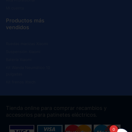
Alta Profesional
Mi cuenta
Productos más
vendidos
Ruedas macizas Xiaomi
Suspensión Xiaomi
Batería Xiaomi
Kit Wanda Neumático 10
pulgadas
Kit frenos Xtech
Tienda online para comprar recambios y
accesorios para patinetes eléctricos.
0