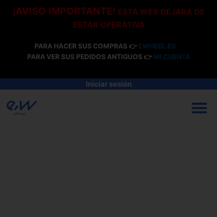
Ir
¡AVISO IMPORTANTE!
ESTA WEB DEJARÁ DE
al
ESTAR OPERATIVA
contenido
PARA HACER SUS COMPRAS 👉
EWHEEL.ES
PARA VER SUS PEDIDOS ANTIGUOS 👉
MI CUENTA
Iniciar sesión
M