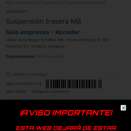
Inicio
/
Recambios
/
Suspensión
/ Suspensión trasera M6
Suspensión
Suspensión trasera M6
Sólo empresas - Acceder
Válido para Bogist Urbetter M6, Ecoxtrem Bison, B-Mov
freestyle 5 y modelos similares.
Disponibilidad:
34 disponibles
Añadir a favoritos
EAN:
7427255411413
SKU:
53498
Categoría:
Suspensión
Genérica
¡AVISO IMPORTANTE!
Productos relacionados
ESTA WEB DEJARÁ DE ESTAR