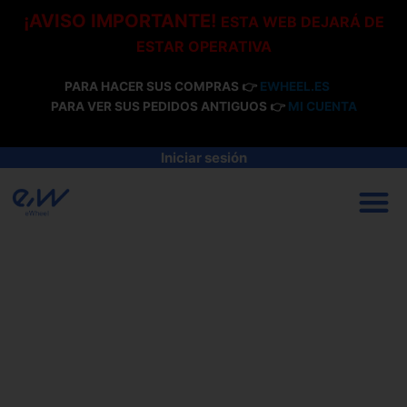
Ir
¡AVISO IMPORTANTE!
ESTA WEB DEJARÁ DE
al
ESTAR OPERATIVA
contenido
PARA HACER SUS COMPRAS 👉
EWHEEL.ES
PARA VER SUS PEDIDOS ANTIGUOS 👉
MI CUENTA
Iniciar sesión
M