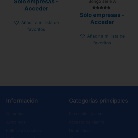
Sólo empresas -
Bongo serie A
5.00
de 5
Acceder
Valorado
Sólo empresas -
con
4.50
Acceder
Añadir a mi lista de
de 5
favoritos
Añadir a mi lista de
favoritos
Información
Categorías principales
Garantías
Recambios Xiaomi
Aviso legal
Accesorios Xiaomi
Política de cookies
Neumáticos