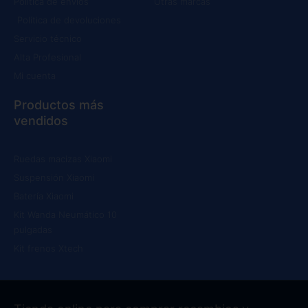
Política de envíos
Otras marcas
Política de devoluciones
Servicio técnico
Alta Profesional
Mi cuenta
Productos más
vendidos
Ruedas macizas Xiaomi
Suspensión Xiaomi
Batería Xiaomi
Kit Wanda Neumático 10
pulgadas
Kit frenos Xtech