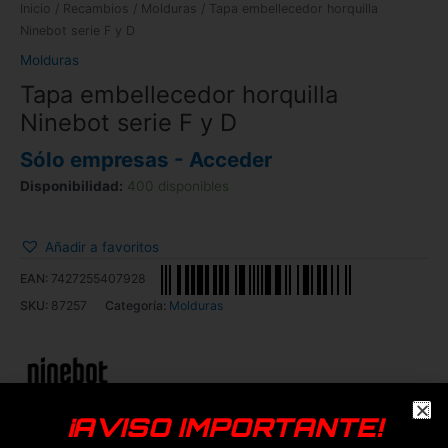
Inicio
/
Recambios
/
Molduras
/ Tapa embellecedor horquilla
Ninebot serie F y D
Molduras
Tapa embellecedor horquilla
Ninebot serie F y D
Sólo empresas - Acceder
Disponibilidad:
400 disponibles
Añadir a favoritos
EAN:
7427255407928
SKU:
87257
Categoría:
Molduras
¡AVISO IMPORTANTE!