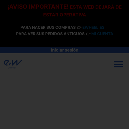
Ir
¡AVISO IMPORTANTE!
ESTA WEB DEJARÁ DE
al
ESTAR OPERATIVA
contenido
PARA HACER SUS COMPRAS 👉
EWHEEL.ES
PARA VER SUS PEDIDOS ANTIGUOS 👉
MI CUENTA
Iniciar sesión
M