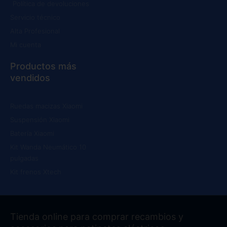
Política de devoluciones
Servicio técnico
Alta Profesional
Mi cuenta
Productos más
vendidos
Ruedas macizas Xiaomi
Suspensión Xiaomi
Batería Xiaomi
Kit Wanda Neumático 10
pulgadas
Kit frenos Xtech
Tienda online para comprar recambios y