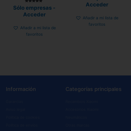
de 5
Acceder
Valorado
Sólo empresas -
con
4.70
Acceder
de 5
Añadir a mi lista de
favoritos
Añadir a mi lista de
favoritos
Información
Categorías principales
Garantías
Recambios Xiaomi
Aviso legal
Accesorios Xiaomi
Política de cookies
Neumáticos
Política de envíos
Otras marcas