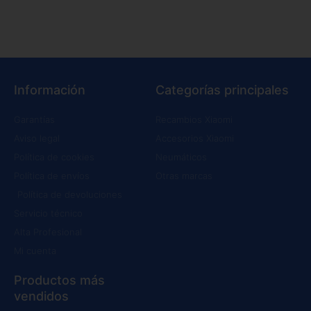
Información
Categorías principales
Garantías
Recambios Xiaomi
Aviso legal
Accesorios Xiaomi
Política de cookies
Neumáticos
Política de envíos
Otras marcas
Política de devoluciones
Servicio técnico
Alta Profesional
Mi cuenta
Productos más
vendidos