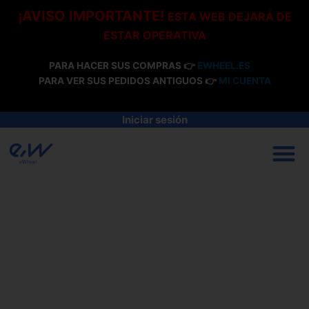
Ir
¡AVISO IMPORTANTE!
ESTA WEB DEJARÁ DE
al
ESTAR OPERATIVA
contenido
PARA HACER SUS COMPRAS 👉
EWHEEL.ES
PARA VER SUS PEDIDOS ANTIGUOS 👉
MI CUENTA
Iniciar sesión
M