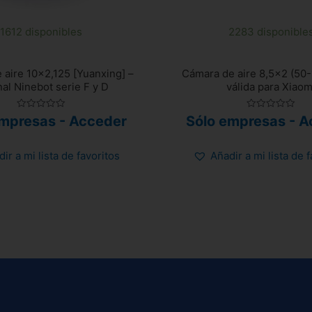
1612 disponibles
2283 disponible
 aire 10×2,125 [Yuanxing] –
Cámara de aire 8,5×2 (50
nal Ninebot serie F y D
válida para Xiaom
Valorado
Valorado
empresas - Acceder
Sólo empresas - A
con
con
0
0
de
de
5
5
ir a mi lista de favoritos
Añadir a mi lista de 