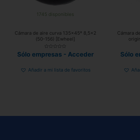
1745 disponibles
Cámara de aire curva 135×45º 8,5×2
Cámara de
(50-156) [Ewheel]
origi
Valorado
Sólo empresas - Acceder
Sólo 
con
0
de
5
Añadir a mi lista de favoritos
Añad