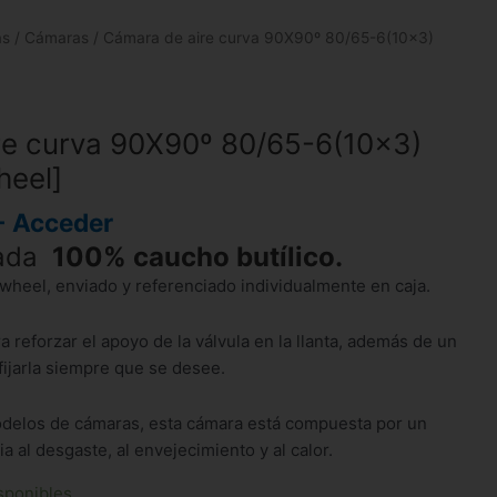
as
/
Cámaras
/ Cámara de aire curva 90X90º 80/65-6(10×3)
re curva 90X90º 80/65-6(10×3)
heel]
- Acceder
zada
100% caucho butílico.
wheel, enviado y referenciado individualmente en caja.
a reforzar el apoyo de la válvula en la llanta, además de un
fijarla siempre que se desee.
odelos de cámaras, esta cámara está compuesta por un
a al desgaste, al envejecimiento y al calor.
sponibles