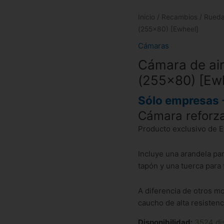
Inicio
/
Recambios
/
Rued
(255×80) [Ewheel]
Cámaras
Cámara de ai
(255×80) [Ew
Sólo empresas 
Cámara refor
Producto exclusivo de E
Incluye una arandela par
tapón y una tuerca para 
A diferencia de otros m
caucho de alta resistenci
Disponibilidad:
3524 di