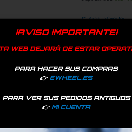
Añadir a favoritos
EAN:
7427255410591
¡AVISO IMPORTANTE!
Categoría:
Cámaras
TA WEB DEJARÁ DE ESTAR OPERAT
Dualtron
Ducati
Gen
PARA HACER SUS COMPRAS
👉
EWHEEL.ES
PARA VER SUS PEDIDOS ANTIGUOS
👉
MI CUENTA