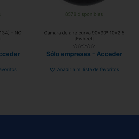
s
8578 disponibles
-134) – NO
Cámara de aire curva 90×90º 10×2,5
i
[Ewheel]
Valorado
cceder
Sólo empresas - Acceder
con
0
de
5
favoritos
Añadir a mi lista de favoritos