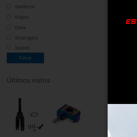
Genérica
Kugoo
ES
Ovex
Smartgyro
Xiaomi
Filtrar
Co
Últimos vistos
Ess
S