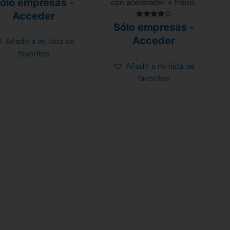
ólo empresas -
con acelerador + freno.
con
0
Acceder
de
5
Valorado
Sólo empresas -
con
4.00
Acceder
Añadir a mi lista de
de 5
favoritos
Añadir a mi lista de
favoritos