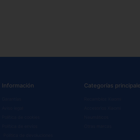
Información
Categorías principal
Garantías
Recambios Xiaomi
Aviso legal
Accesorios Xiaomi
Política de cookies
Neumáticos
Política de envíos
Otras marcas
Política de devoluciones