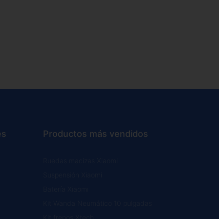
es
Productos más vendidos
Ruedas macizas Xiaomi
Suspensión Xiaomi
Batería Xiaomi
Kit Wanda Neumático 10 pulgadas
Kit frenos Xtech