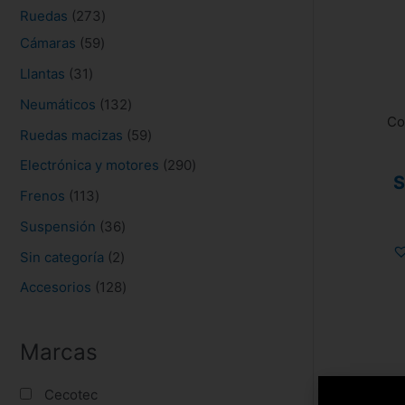
s
Ruedas
273
Cámaras
59
Llantas
31
Neumáticos
132
Co
Ruedas macizas
59
Electrónica y motores
290
S
Frenos
113
Suspensión
36
Sin categoría
2
Accesorios
128
Marcas
Cecotec