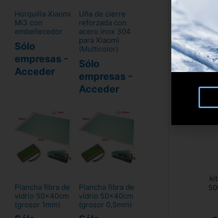
Horquilla Xiaomi
Uña de cierre
Mi3 con
reforzada con
embellecedor
acero inox 304
para Xiaomi
Sólo
(Multicolor)
empresas -
Sólo
Acceder
empresas -
Acceder
ki
Plancha fibra de
Plancha fibra de
50
vídrio 50x40cm
vídrio 50x40cm
(grosor 1mm)
(grosor 0,5mm)