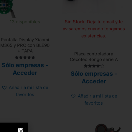
13 disponibles
Sin Stock. Deja tu email y te
avisaremos cuando tengamos
existencias.
Pantalla Display Xiaomi
M365 y PRO con BLE90
+ TAPA
Placa controladora
Cecotec Bongo serie A
Valorado
Sólo empresas -
con
4.70
Acceder
Valorado
Sólo empresas -
de 5
con
4.00
Acceder
de 5
Añadir a mi lista de
favoritos
Añadir a mi lista de
favoritos