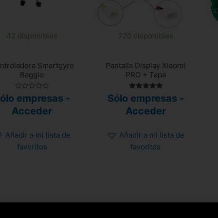
42 disponibles
720 disponibles
ntroladora Smartgyro
Pantalla Display Xiaomi
Baggio
PRO + Tapa
Valorado
Valorado
ólo empresas -
Sólo empresas -
con
con
0
5.00
Acceder
Acceder
de
de 5
5
Añadir a mi lista de
Añadir a mi lista de
favoritos
favoritos