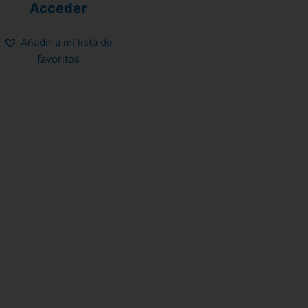
4.81
Acceder
de 5
Añadir a mi lista de
favoritos