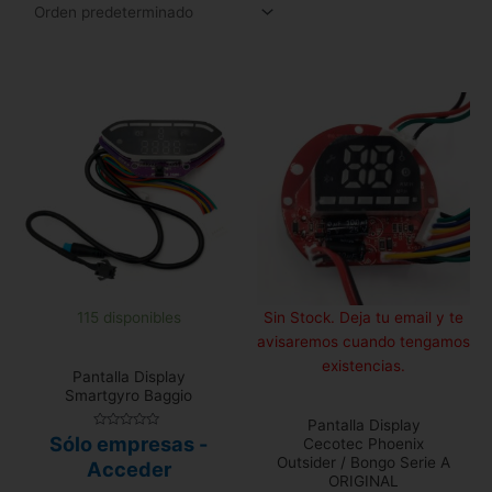
115 disponibles
Sin Stock. Deja tu email y te
avisaremos cuando tengamos
existencias.
Pantalla Display
Smartgyro Baggio
Pantalla Display
Valorado
Sólo empresas -
Cecotec Phoenix
con
Outsider / Bongo Serie A
0
Acceder
de
ORIGINAL
5