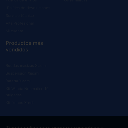
Política de devoluciones
Servicio técnico
Alta Profesional
Mi cuenta
Productos más
vendidos
Ruedas macizas Xiaomi
Suspensión Xiaomi
Batería Xiaomi
Kit Wanda Neumático 10
pulgadas
Kit frenos Xtech
Tienda online para comprar recambios y