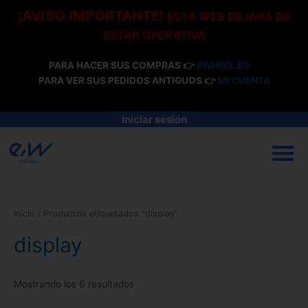
Ir
¡AVISO IMPORTANTE!
ESTA WEB DEJARÁ DE
al
ESTAR OPERATIVA
contenido
PARA HACER SUS COMPRAS 👉
EWHEEL.ES
PARA VER SUS PEDIDOS ANTIGUOS 👉
MI CUENTA
Iniciar sesión
M
Inicio
/ Productos etiquetados “display”
display
Mostrando los 6 resultados