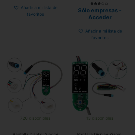
Añadir a mi lista de
Valorado
Sólo empresas -
con
favoritos
3.00
Acceder
de 5
Añadir a mi lista de
favoritos
720 disponibles
13 disponibles
Pantalla Display Xiaomi
Pantalla Display Xiaomi