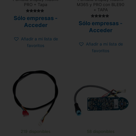
PRO + Tapa
M365 y PRO con BLE90
+ TAPA
Valorado con
Sólo empresas -
5.00
Valorado
Sólo empresas -
de 5
Acceder
con
4.70
Acceder
de 5
Añadir a mi lista de
Añadir a mi lista de
favoritos
favoritos
219 disponibles
58 disponibles