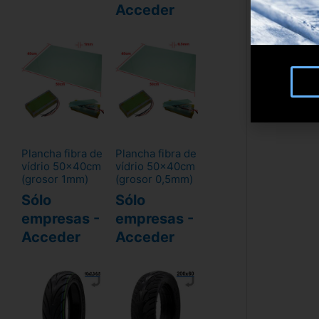
Acceder
Plancha fibra de
Plancha fibra de
vídrio 50x40cm
vídrio 50x40cm
(grosor 1mm)
(grosor 0,5mm)
Sólo
Sólo
empresas -
empresas -
Acceder
Acceder