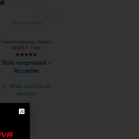
58 disponibles
Pantalla display Xiaomi
M365 + Tapa
Valorado
Sólo empresas -
con
4.81
Acceder
de 5
Añadir a mi lista de
favoritos
IVA