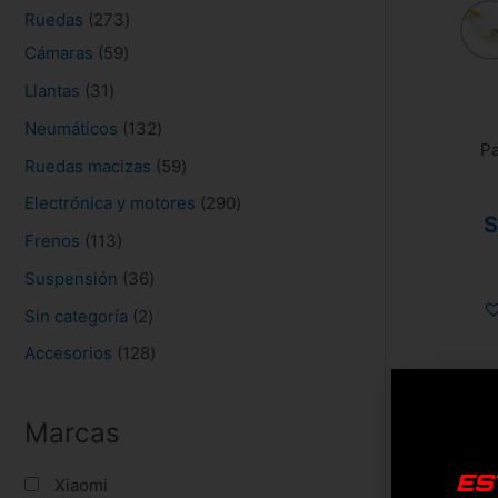
s
Ruedas
273
Cámaras
59
Llantas
31
Neumáticos
132
Pa
Ruedas macizas
59
Electrónica y motores
290
S
Frenos
113
Suspensión
36
Sin categoría
2
Accesorios
128
Marcas
ES
Xiaomi