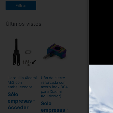
Filtrar
Últimos vistos
Horquilla Xiaomi
Uña de cierre
Mi3 con
reforzada con
embellecedor
acero inox 304
para Xiaomi
Sólo
(Multicolor)
empresas -
Sólo
Acceder
empresas -