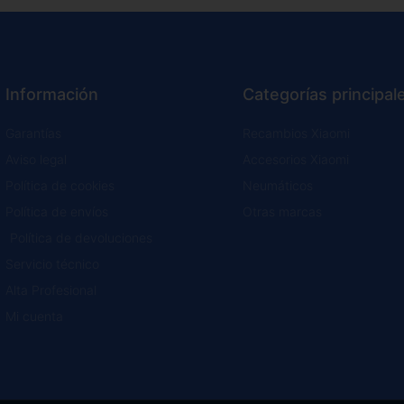
Información
Categorías principal
Garantías
Recambios Xiaomi
Aviso legal
Accesorios Xiaomi
Política de cookies
Neumáticos
Política de envíos
Otras marcas
Política de devoluciones
Servicio técnico
Alta Profesional
Mi cuenta