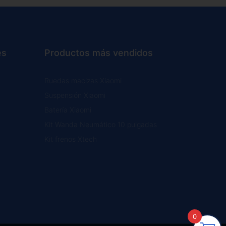
es
Productos más vendidos
Ruedas macizas Xiaomi
Suspensión Xiaomi
Batería Xiaomi
Kit Wanda Neumático 10 pulgadas
Kit frenos Xtech
0