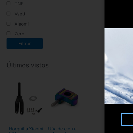
TNE
Vsett
Xiaomi
Zero
Filtrar
Últimos vistos
Horquilla Xiaomi
Uña de cierre