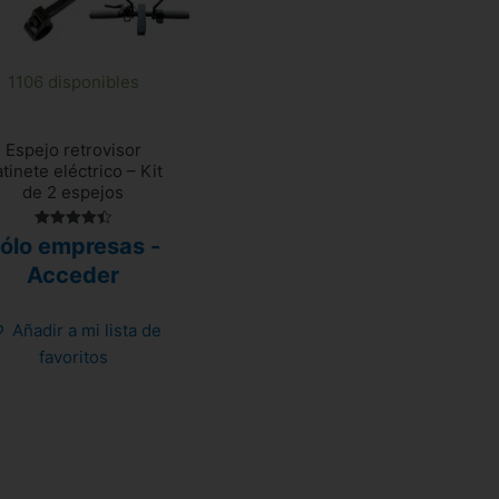
1106 disponibles
Espejo retrovisor
tinete eléctrico – Kit
de 2 espejos
Valorado
ólo empresas -
con
4.43
Acceder
de 5
Añadir a mi lista de
favoritos