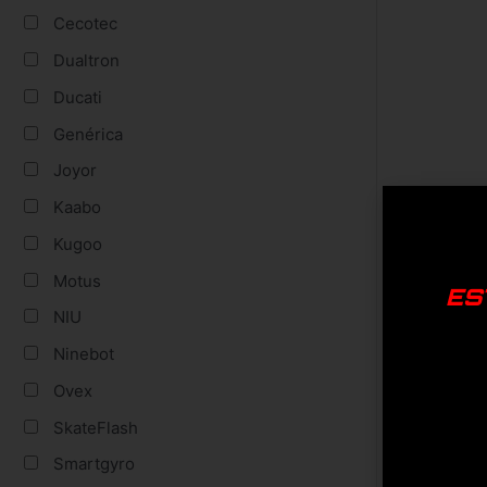
Cecotec
Dualtron
Ducati
Genérica
Joyor
Kaabo
Kugoo
Motus
ES
NIU
Ninebot
Ovex
SkateFlash
Smartgyro