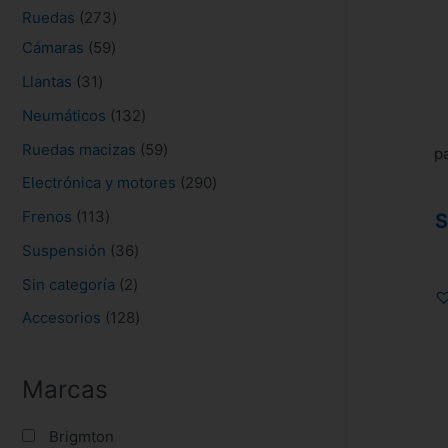
s
Ruedas
273
Cámaras
59
Llantas
31
Neumáticos
132
Ruedas macizas
59
pa
Electrónica y motores
290
Frenos
113
S
Suspensión
36
Sin categoría
2
Accesorios
128
Marcas
Brigmton