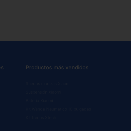
es
Productos más vendidos
Ruedas macizas Xiaomi
Suspensión Xiaomi
Batería Xiaomi
Kit Wanda Neumático 10 pulgadas
Kit frenos Xtech