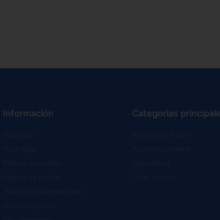
Información
Categorías principal
Garantías
Recambios Xiaomi
Aviso legal
Accesorios Xiaomi
Política de cookies
Neumáticos
Política de envíos
Otras marcas
Política de devoluciones
Servicio técnico
Alta Profesional