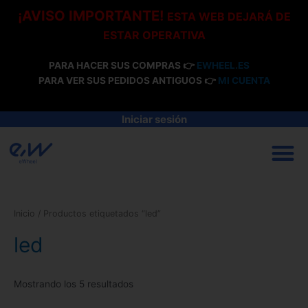
Ir
¡AVISO IMPORTANTE!
ESTA WEB DEJARÁ DE
al
ESTAR OPERATIVA
contenido
PARA HACER SUS COMPRAS 👉
EWHEEL.ES
PARA VER SUS PEDIDOS ANTIGUOS 👉
MI CUENTA
Iniciar sesión
M
Inicio
/ Productos etiquetados “led”
led
Mostrando los 5 resultados