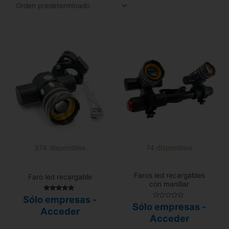
374 disponibles
74 disponibles
Faros led recargables
Faro led recargable
con manillar
Valorado
Sólo empresas -
con
Valorado
Sólo empresas -
4.67
Acceder
con
de 5
0
Acceder
de
5