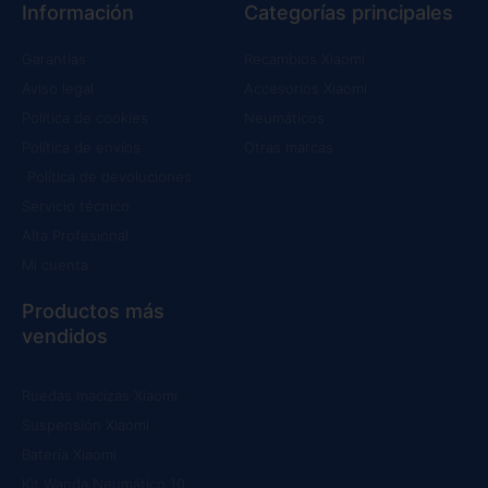
Información
Categorías principales
Garantías
Recambios Xiaomi
Aviso legal
Accesorios Xiaomi
Política de cookies
Neumáticos
Política de envíos
Otras marcas
Política de devoluciones
Servicio técnico
Alta Profesional
Mi cuenta
Productos más
vendidos
Ruedas macizas Xiaomi
Suspensión Xiaomi
Batería Xiaomi
Kit Wanda Neumático 10