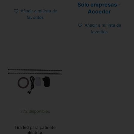
Valorado
Sólo empresas -
con
4.86
Acceder
Añadir a mi lista de
de 5
favoritos
Añadir a mi lista de
favoritos
772 disponibles
Tira led para patinete
eléctrico