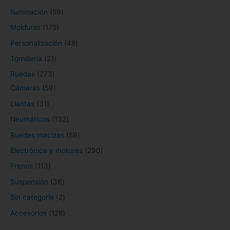
Iluminación
59
t
t
c
c
t
t
c
c
t
t
o
c
t
u
c
t
t
t
c
Molduras
175
o
o
t
t
o
o
t
t
o
o
s
t
o
c
t
o
o
o
t
s
s
o
o
s
s
o
o
s
s
o
s
t
o
s
s
s
o
Personalización
48
s
s
s
s
s
o
s
s
Tornillería
21
s
Ruedas
273
Cámaras
59
Llantas
31
Neumáticos
132
Ruedas macizas
59
Electrónica y motores
290
Frenos
113
Suspensión
36
Sin categoría
2
Accesorios
128