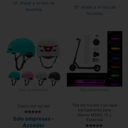
Añadir a mi lista de
Añadir a mi lista de
favoritos
favoritos
Hay existencias
Hay existencias
Tira led tricolor con tapa
Casco con luz led
transparente para
Xiaomi M365, 1S y
Valorado
Sólo empresas -
Essential
con
4.40
Acceder
de 5