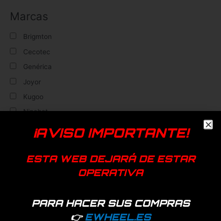
Marcas
Brigmton
Cecotec
Genérica
Joyor
Kugoo
Ninebot
Ovex
¡AVISO IMPORTANTE!
SkateFlash
Smartgyro
ESTA WEB DEJARÁ DE ESTAR
OPERATIVA
Xiaomi
Filtrar
PARA HACER SUS COMPRAS
👉
EWHEEL.ES
Últimos vistos