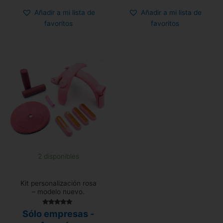
Añadir a mi lista de
Añadir a mi lista de
favoritos
favoritos
2 disponibles
Kit personalización rosa
– modelo nuevo.
Valorado con
Sólo empresas -
5.00
de 5