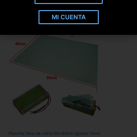
Uña de cierre reforzada con acero inox 304 para Xiaomi
(Multicolor)
MI CUENTA
Sólo empresas - Acceder
Plancha fibra de vídrio 50x40cm (grosor 1mm)