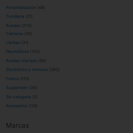
s
s
o
o
s
s
o
o
s
s
o
s
t
o
s
s
s
o
Personalización
48
s
s
s
s
s
o
s
s
Tornillería
21
s
Ruedas
273
Cámaras
59
Llantas
31
Neumáticos
132
Ruedas macizas
59
Electrónica y motores
290
Frenos
113
Suspensión
36
Sin categoría
2
Accesorios
128
Marcas