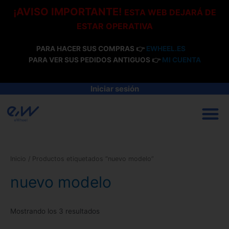
Ir
¡AVISO IMPORTANTE!
ESTA WEB DEJARÁ DE
al
ESTAR OPERATIVA
contenido
PARA HACER SUS COMPRAS 👉
EWHEEL.ES
PARA VER SUS PEDIDOS ANTIGUOS 👉
MI CUENTA
Iniciar sesión
M
Inicio
/ Productos etiquetados “nuevo modelo”
nuevo modelo
Mostrando los 3 resultados