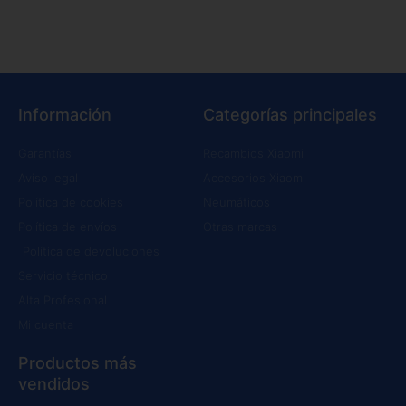
Información
Categorías principales
Garantías
Recambios Xiaomi
Aviso legal
Accesorios Xiaomi
Política de cookies
Neumáticos
Política de envíos
Otras marcas
Política de devoluciones
Servicio técnico
Alta Profesional
Mi cuenta
Productos más
vendidos