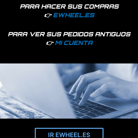
PARA HACER SUS COMPRAS
👉
EWHEEL.ES
Horquilla Xiaomi Mi3 con embellecedor
Sólo empresas - Acceder
PARA VER SUS PEDIDOS ANTIGUOS
👉
MI CUENTA
IR EWHEEL.ES