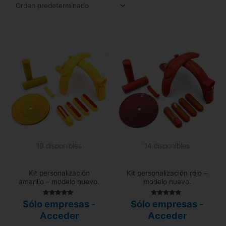
19 disponibles
14 disponibles
Kit personalización
Kit personalización rojo –
amarillo – modelo nuevo.
modelo nuevo.
Valorado con
Valorado con
Sólo empresas -
Sólo empresas -
5.00
5.00
de 5
de 5
Acceder
Acceder