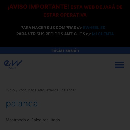
Ir
¡AVISO IMPORTANTE!
ESTA WEB DEJARÁ DE
al
ESTAR OPERATIVA
contenido
PARA HACER SUS COMPRAS 👉
EWHEEL.ES
PARA VER SUS PEDIDOS ANTIGUOS 👉
MI CUENTA
Iniciar sesión
M
Inicio
/ Productos etiquetados “palanca”
palanca
Mostrando el único resultado