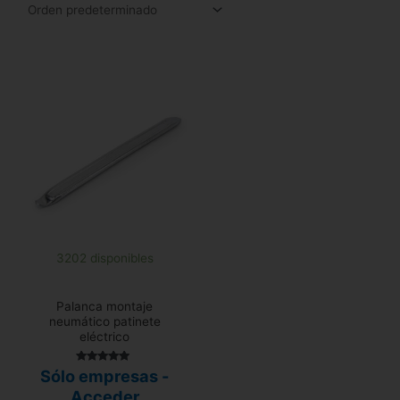
3202 disponibles
Palanca montaje
neumático patinete
eléctrico
Valorado
Sólo empresas -
con
4.86
Acceder