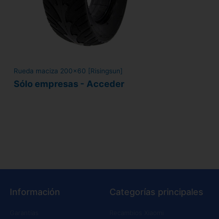
Rueda maciza 200x60 [Risingsun]
Sólo empresas - Acceder
Información
Categorías principales
Garantías
Recambios Xiaomi