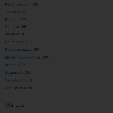
s
s
o
o
s
s
o
o
s
s
o
s
t
o
s
s
s
o
Personalización
48
s
s
s
s
s
o
s
s
Tornillería
21
s
Ruedas
273
Cámaras
59
Llantas
31
Neumáticos
132
Ruedas macizas
59
Electrónica y motores
290
Frenos
113
Suspensión
36
Sin categoría
2
Accesorios
128
Marcas