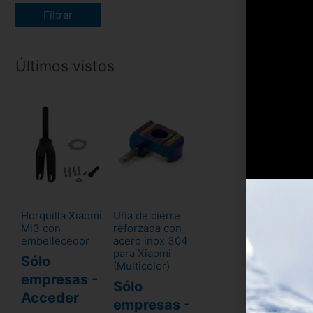
Filtrar
Últimos vistos
Horquilla Xiaomi
Uña de cierre
Mi3 con
reforzada con
embellecedor
acero inox 304
para Xiaomi
Sólo
(Multicolor)
empresas -
Sólo
Acceder
empresas -