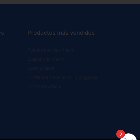
es
Productos más vendidos
Ruedas macizas Xiaomi
Suspensión Xiaomi
Batería Xiaomi
Kit Wanda Neumático 10 pulgadas
Kit frenos Xtech
0