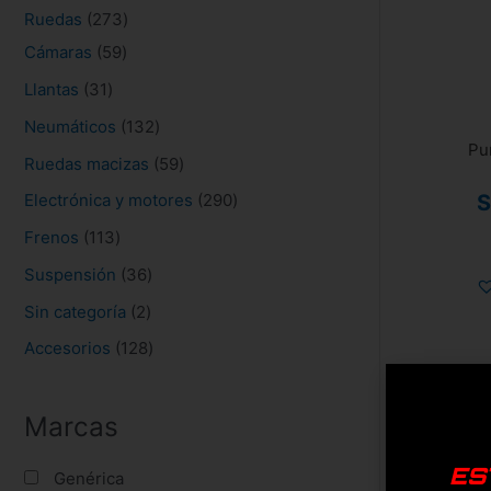
s
Ruedas
273
Cámaras
59
Llantas
31
Neumáticos
132
Pu
Ruedas macizas
59
S
Electrónica y motores
290
Frenos
113
Suspensión
36
Sin categoría
2
Accesorios
128
Marcas
ES
Genérica