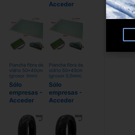
Acceder
Plancha fibra de
Plancha fibra de
vídrio 50x40cm
vídrio 50x40cm
(grosor 1mm)
(grosor 0,5mm)
Sólo
Sólo
empresas -
empresas -
Acceder
Acceder