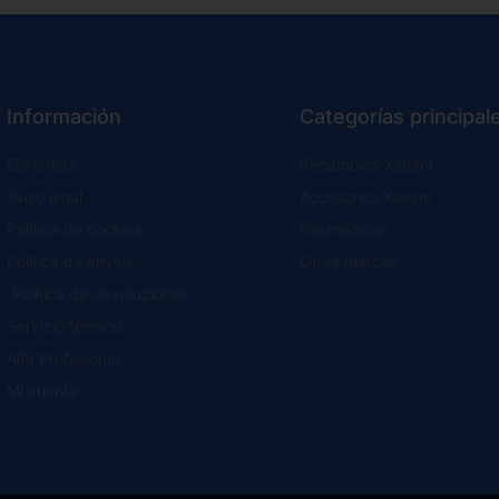
Información
Categorías principal
Garantías
Recambios Xiaomi
Aviso legal
Accesorios Xiaomi
Política de cookies
Neumáticos
Política de envíos
Otras marcas
Política de devoluciones
Servicio técnico
Alta Profesional
Mi cuenta