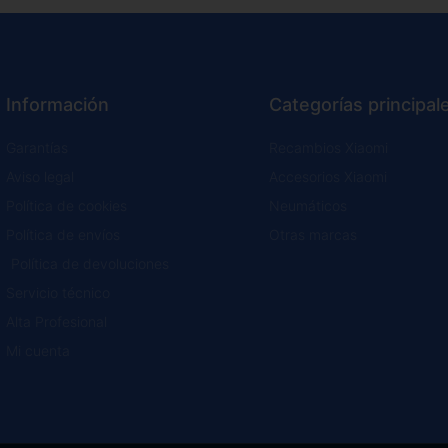
Información
Categorías principal
Garantías
Recambios Xiaomi
Aviso legal
Accesorios Xiaomi
Política de cookies
Neumáticos
Política de envíos
Otras marcas
Política de devoluciones
Servicio técnico
Alta Profesional
Mi cuenta