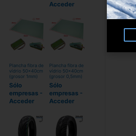
Acceder
Plancha fibra de
Plancha fibra de
vídrio 50x40cm
vídrio 50x40cm
(grosor 1mm)
(grosor 0,5mm)
Sólo
Sólo
empresas -
empresas -
Acceder
Acceder