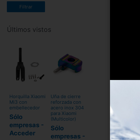
Filtrar
Últimos vistos
Horquilla Xiaomi
Uña de cierre
Mi3 con
reforzada con
embellecedor
acero inox 304
para Xiaomi
Sólo
(Multicolor)
empresas -
Sólo
Acceder
empresas -