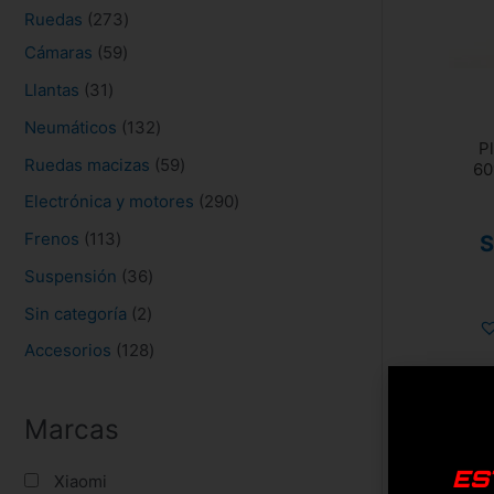
s
Ruedas
273
Cámaras
59
Llantas
31
Neumáticos
132
P
Ruedas macizas
59
60
Electrónica y motores
290
Frenos
113
S
Suspensión
36
Sin categoría
2
Accesorios
128
Marcas
ES
Xiaomi