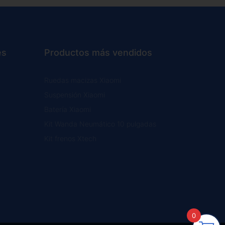
es
Productos más vendidos
Ruedas macizas Xiaomi
Suspensión Xiaomi
Batería Xiaomi
Kit Wanda Neumático 10 pulgadas
Kit frenos Xtech
0