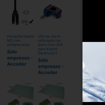
Horquilla Xiaomi
Uña de cierre
Mi3 con
reforzada con
embellecedor
acero inox 304
para Xiaomi
Sólo
(Multicolor)
empresas -
Sólo
Acceder
empresas -
Acceder