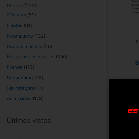
s
Ruedas
273
Cámaras
59
Llantas
31
Neumáticos
132
P
Ruedas macizas
59
Electrónica y motores
290
S
Frenos
113
Suspensión
36
Sin categoría
2
Accesorios
128
ES
Últimos vistos