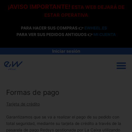
Ir
¡AVISO IMPORTANTE!
ESTA WEB DEJARÁ DE
al
ESTAR OPERATIVA
contenido
PARA HACER SUS COMPRAS 👉
EWHEEL.ES
PARA VER SUS PEDIDOS ANTIGUOS 👉
MI CUENTA
Iniciar sesión
M
Formas de pago
Tarjeta de crédito
Garantizamos que se va a realizar el pago de su pedido con
total seguridad, mediante su tarjeta de crédito a través de la
pasarela de pago Redsys gestionada por La Caixa utilizando