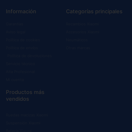
Información
Categorías principales
Garantías
Recambios Xiaomi
Aviso legal
Accesorios Xiaomi
Política de cookies
Neumáticos
Política de envíos
Otras marcas
Política de devoluciones
Servicio técnico
Alta Profesional
Mi cuenta
Productos más
vendidos
Ruedas macizas Xiaomi
Suspensión Xiaomi
Batería Xiaomi