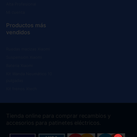
Alta Profesional
Mi cuenta
Productos más
vendidos
Ruedas macizas Xiaomi
Suspensión Xiaomi
Batería Xiaomi
Kit Wanda Neumático 10
pulgadas
Kit frenos Xtech
Tienda online para comprar recambios y
accesorios para patinetes eléctricos.