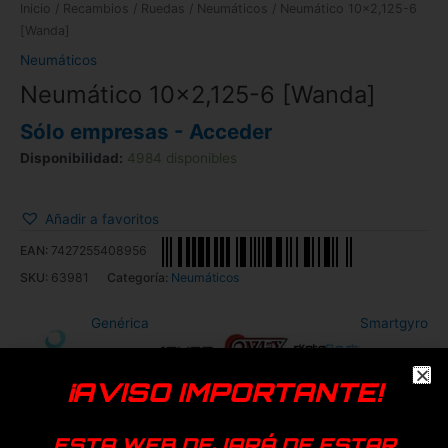
Inicio
/
Recambios
/
Ruedas
/
Neumáticos
/ Neumático 10×2,125-6
[Wanda]
Neumáticos
Neumático 10×2,125-6 [Wanda]
Sólo empresas - Acceder
Disponibilidad:
4984 disponibles
Añadir a favoritos
EAN:
7427255408956
SKU:
63981
Categoría:
Neumáticos
Genérica
Smartgyro
¡AVISO IMPORTANTE!
Productos relacionados
ESTA WEB DEJARÁ DE ESTAR