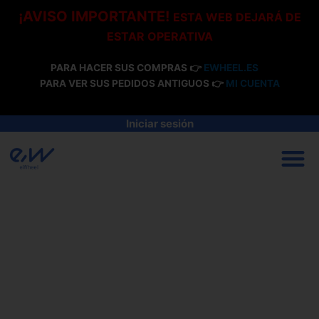
Ir
¡AVISO IMPORTANTE!
ESTA WEB DEJARÁ DE
al
ESTAR OPERATIVA
contenido
PARA HACER SUS COMPRAS 👉
EWHEEL.ES
PARA VER SUS PEDIDOS ANTIGUOS 👉
MI CUENTA
Iniciar sesión
M