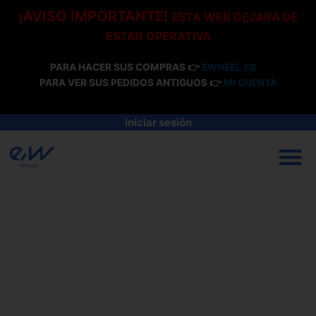
Ir
¡AVISO IMPORTANTE!
ESTA WEB DEJARÁ DE
al
ESTAR OPERATIVA
contenido
PARA HACER SUS COMPRAS 👉
EWHEEL.ES
PARA VER SUS PEDIDOS ANTIGUOS 👉
MI CUENTA
Iniciar sesión
M