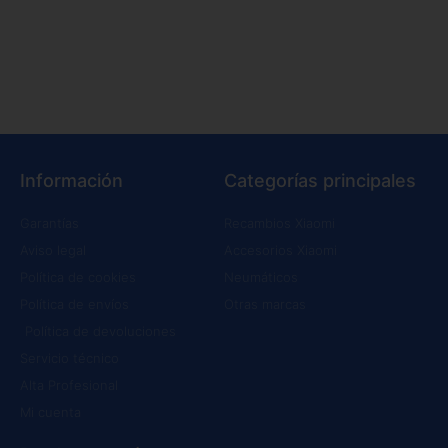
Información
Categorías principales
Garantías
Recambios Xiaomi
Aviso legal
Accesorios Xiaomi
Política de cookies
Neumáticos
Política de envíos
Otras marcas
Política de devoluciones
Servicio técnico
Alta Profesional
Mi cuenta