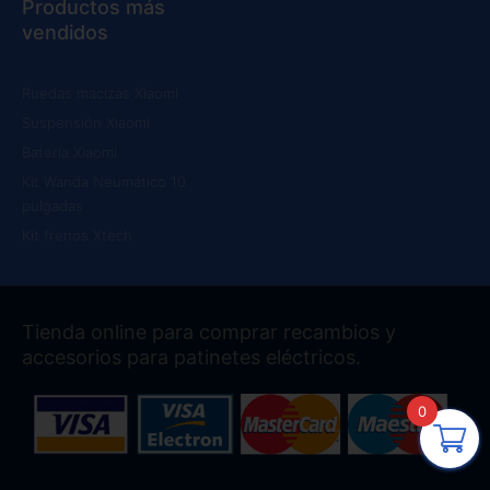
Productos más
vendidos
Ruedas macizas Xiaomi
Suspensión Xiaomi
Batería Xiaomi
Kit Wanda Neumático 10
pulgadas
Kit frenos Xtech
Tienda online para comprar recambios y
accesorios para patinetes eléctricos.
0