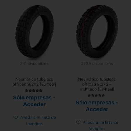
281 disponibles
2509 disponibles
Neumático tubeless
Neumático tubeless
offroad 9,2×2 [Ewheel]
offroad 9,2×2 –
Multitaco [Ewheel]
Valorado
Sólo empresas -
con
Valorado
Sólo empresas -
4.93
Acceder
con
de 5
4.83
Acceder
de 5
Añadir a mi lista de
Añadir a mi lista de
favoritos
favoritos