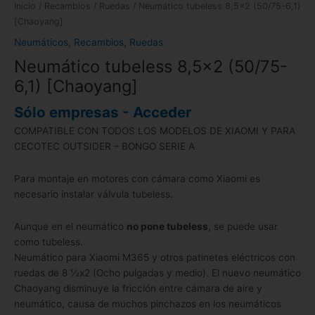
Inicio
/
Recambios
/
Ruedas
/ Neumático tubeless 8,5×2 (50/75-6,1)
[Chaoyang]
Neumáticos
,
Recambios
,
Ruedas
Neumático tubeless 8,5×2 (50/75-
6,1) [Chaoyang]
Sólo empresas - Acceder
COMPATIBLE CON TODOS LOS MODELOS DE XIAOMI Y PARA
CECOTEC OUTSIDER – BONGO SERIE A
Para montaje en motores con cámara como Xiaomi es
necesario instalar válvula tubeless.
Aunque en el neumático
no pone tubeless
, se puede usar
como tubeless.
Neumático para Xiaomi M365 y otros patinetes eléctricos con
ruedas de 8 ½x2 (Ocho pulgadas y medio). El nuevo neumático
Chaoyang disminuye la fricción entre cámara de aire y
neumático, causa de muchos pinchazos en los neumáticos