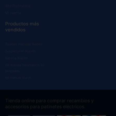
Alta Profesional
Mi cuenta
Productos más
vendidos
Ruedas macizas Xiaomi
Suspensión Xiaomi
Batería Xiaomi
Kit Wanda Neumático 10
pulgadas
Kit frenos Xtech
Tienda online para comprar recambios y
accesorios para patinetes eléctricos.