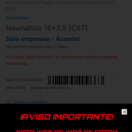
Inicio
/
Recambios
/
Ruedas
/
Neumáticos
/ Neumático 16×2,5
[CST]
Neumáticos
Neumático 16×2,5 [CST]
Sólo empresas - Acceder
Neumático especial para E-bikes.
Sin Stock. Deja tu email y te avisaremos cuando tengamos
existencias.
EAN:
7427255409663
SKU:
61956
Categoría:
Neumáticos
Añadir a favoritos
Genérica
¡AVISO IMPORTANTE!
Productos relacionados