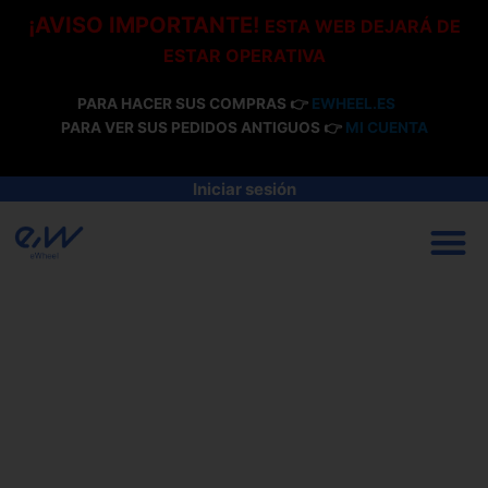
Ir
¡AVISO IMPORTANTE!
ESTA WEB DEJARÁ DE
al
ESTAR OPERATIVA
contenido
PARA HACER SUS COMPRAS 👉
EWHEEL.ES
PARA VER SUS PEDIDOS ANTIGUOS 👉
MI CUENTA
Iniciar sesión
M