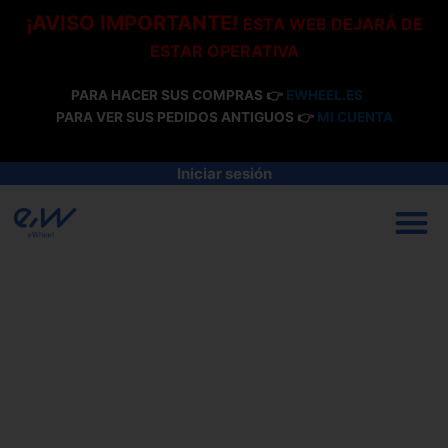
Ir
¡AVISO IMPORTANTE!
ESTA WEB DEJARÁ DE
al
ESTAR OPERATIVA
contenido
PARA HACER SUS COMPRAS 👉
EWHEEL.ES
PARA VER SUS PEDIDOS ANTIGUOS 👉
MI CUENTA
Iniciar sesión
M