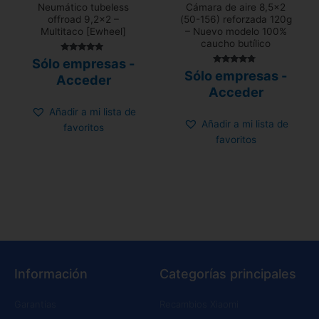
Neumático tubeless
Cámara de aire 8,5×2
offroad 9,2×2 –
(50-156) reforzada 120g
Multitaco [Ewheel]
– Nuevo modelo 100%
caucho butílico
Valorado
Sólo empresas -
con
Valorado
Sólo empresas -
4.83
Acceder
con
de 5
4.58
Acceder
de 5
Añadir a mi lista de
Añadir a mi lista de
favoritos
favoritos
Información
Categorías principales
Garantías
Recambios Xiaomi