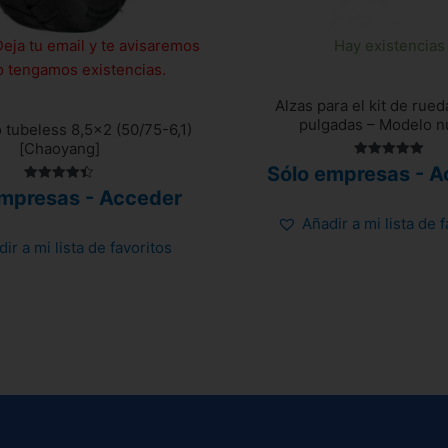
Deja tu email y te avisaremos
Hay existencias
 tengamos existencias.
Alzas para el kit de rued
pulgadas – Modelo 
tubeless 8,5×2 (50/75-6,1)
[Chaoyang]
Valorado
Sólo empresas - A
con
Valorado
5.00
empresas - Acceder
con
de 5
4.43
Añadir a mi lista de 
de 5
ir a mi lista de favoritos