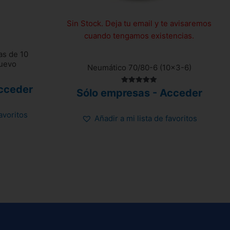
Sin Stock. Deja tu email y te avisaremos
cuando tengamos existencias.
as de 10
nuevo
Neumático 70/80-6 (10×3-6)
cceder
Valorado
Sólo empresas - Acceder
con
5.00
de 5
favoritos
Añadir a mi lista de favoritos