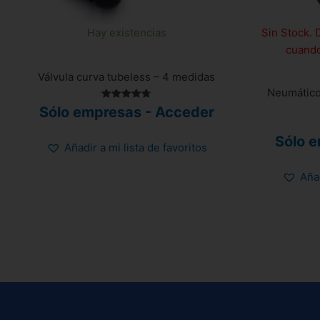
Hay existencias
Sin Stock. 
cuando
Válvula curva tubeless – 4 medidas
Neumático 
Valorado
Sólo empresas - Acceder
con
4.75
de 5
Sólo 
Añadir a mi lista de favoritos
Añad