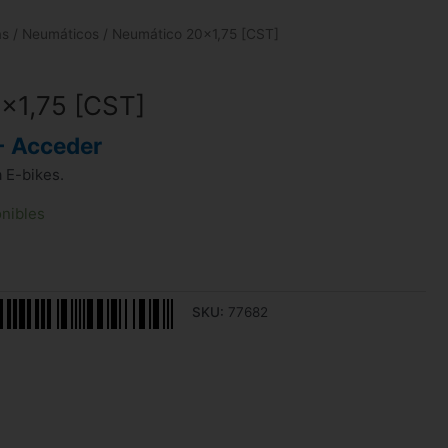
as
/
Neumáticos
/ Neumático 20×1,75 [CST]
×1,75 [CST]
- Acceder
 E-bikes.
onibles
SKU:
77682