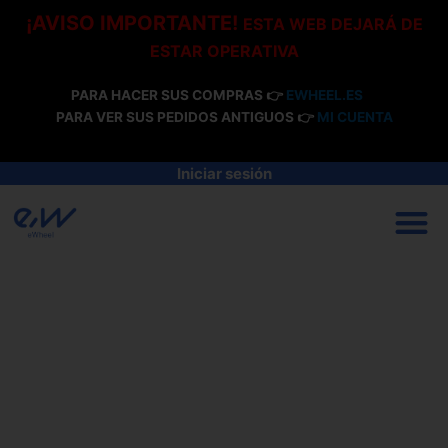
Ir
¡AVISO IMPORTANTE!
ESTA WEB DEJARÁ DE
al
ESTAR OPERATIVA
contenido
PARA HACER SUS COMPRAS 👉
EWHEEL.ES
PARA VER SUS PEDIDOS ANTIGUOS 👉
MI CUENTA
Iniciar sesión
M