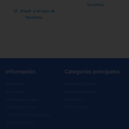
favoritos
Añadir a mi lista de
favoritos
Información
Categorías principales
Garantías
Recambios Xiaomi
Aviso legal
Accesorios Xiaomi
Política de cookies
Neumáticos
Política de envíos
Otras marcas
Política de devoluciones
Servicio técnico