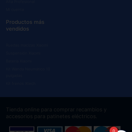
Alta Profesional
Mi cuenta
Productos más
vendidos
Ruedas macizas Xiaomi
Suspensión Xiaomi
Batería Xiaomi
Kit Wanda Neumático 10
pulgadas
Kit frenos Xtech
Tienda online para comprar recambios y
accesorios para patinetes eléctricos.
0