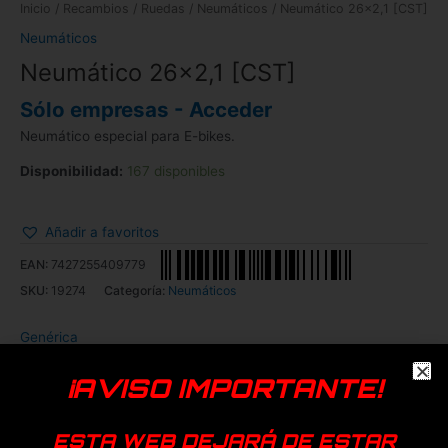
Inicio
/
Recambios
/
Ruedas
/
Neumáticos
/ Neumático 26×2,1 [CST]
Neumáticos
Neumático 26×2,1 [CST]
Sólo empresas - Acceder
Neumático especial para E-bikes.
Disponibilidad:
167 disponibles
Añadir a favoritos
EAN:
7427255409779
SKU:
19274
Categoría:
Neumáticos
Genérica
¡AVISO IMPORTANTE!
Productos relacionados
ESTA WEB DEJARÁ DE ESTAR