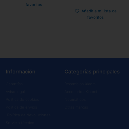
favoritos
Añadir a mi lista de
favoritos
Información
Categorías principales
Garantías
Recambios Xiaomi
Aviso legal
Accesorios Xiaomi
Política de cookies
Neumáticos
Política de envíos
Otras marcas
Política de devoluciones
Servicio técnico