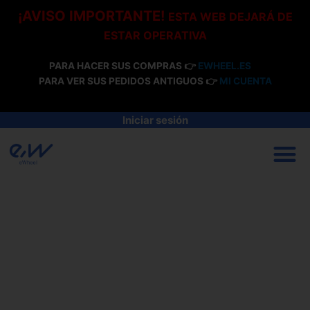
Ir
¡AVISO IMPORTANTE!
ESTA WEB DEJARÁ DE
al
ESTAR OPERATIVA
contenido
PARA HACER SUS COMPRAS 👉
EWHEEL.ES
PARA VER SUS PEDIDOS ANTIGUOS 👉
MI CUENTA
Iniciar sesión
M