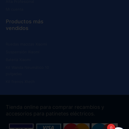
Alta Profesional
Mi cuenta
Productos más
vendidos
Ruedas macizas Xiaomi
Suspensión Xiaomi
Batería Xiaomi
Kit Wanda Neumático 10
pulgadas
Kit frenos Xtech
Tienda online para comprar recambios y
accesorios para patinetes eléctricos.
0