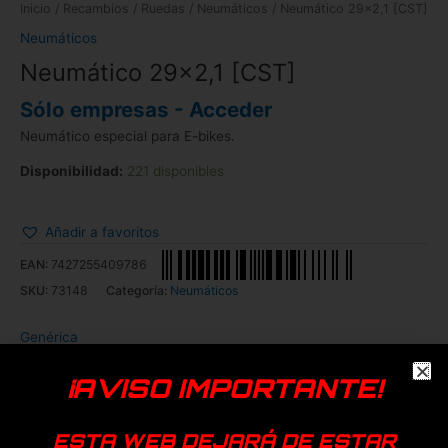
Inicio
/
Recambios
/
Ruedas
/
Neumáticos
/ Neumático 29×2,1 [CST]
Neumáticos
Neumático 29×2,1 [CST]
Sólo empresas - Acceder
Neumático especial para E-bikes.
Disponibilidad:
221 disponibles
Añadir a favoritos
EAN:
7427255409786
SKU:
73148
Categoría:
Neumáticos
Genérica
¡AVISO IMPORTANTE!
Productos relacionados
ESTA WEB DEJARÁ DE ESTAR