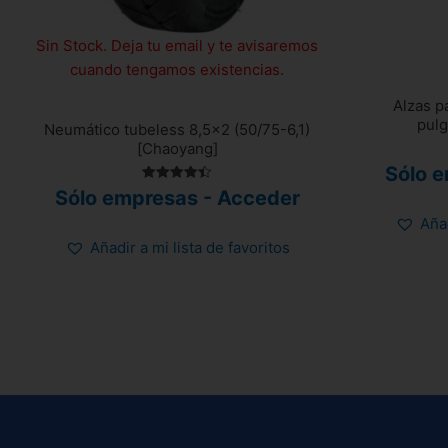
Sin Stock. Deja tu email y te avisaremos
cuando tengamos existencias.
Alzas p
pulg
Neumático tubeless 8,5×2 (50/75-6,1)
[Chaoyang]
Sólo 
Valorado
Sólo empresas - Acceder
con
4.43
Añad
de 5
Añadir a mi lista de favoritos