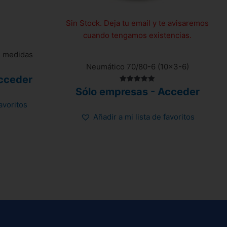
Sin Stock. Deja tu email y te avisaremos
cuando tengamos existencias.
4 medidas
Neumático 70/80-6 (10×3-6)
cceder
Valorado
Sólo empresas - Acceder
con
5.00
favoritos
de 5
Añadir a mi lista de favoritos