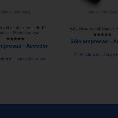
Hay existencias
Hay existencias
ara el kit de ruedas de 10
Válvula curva tubeless – 
adas – Modelo nuevo
Valorado
Sólo empresas - A
con
Valorado
empresas - Acceder
4.75
con
de 5
5.00
de 5
Añadir a mi lista de 
ir a mi lista de favoritos