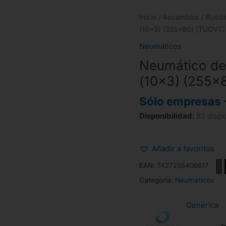
Inicio
/
Recambios
/
Rued
(10×3) (255×80) [TUOVT]
Neumáticos
Neumático de 
(10×3) (255×
Sólo empresas 
Disponibilidad:
82 disp
Añadir a favoritos
EAN:
7427255406617
Categoría:
Neumáticos
Genérica