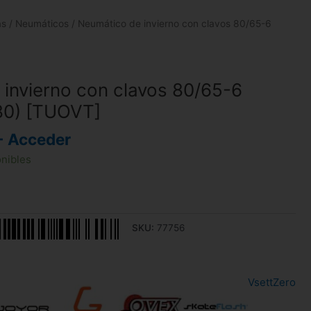
as
/
Neumáticos
/ Neumático de invierno con clavos 80/65-6
invierno con clavos 80/65-6
80) [TUOVT]
- Acceder
onibles
SKU:
77756
Vsett
Zero