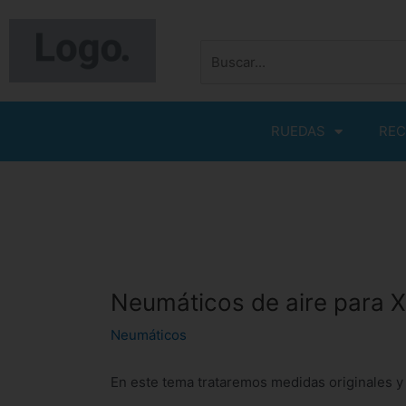
Ir
al
Buscar
contenido
por:
RUEDAS
REC
Navegación
de
entradas
Neumáticos de aire para 
Neumáticos
En este tema trataremos medidas originales y 