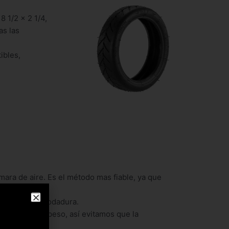
8 1/2 x 2 1/4,
as las
ibles,
mara de aire. Es el método mas fiable, ya que
s optimas de rodadura.
intamente del peso, así evitamos que la