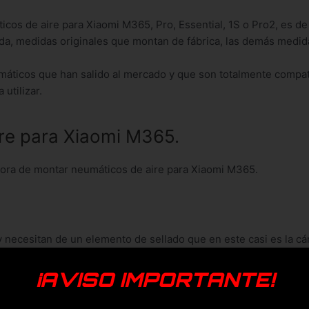
cos de aire para Xiaomi M365, Pro, Essential, 1S o Pro2, es de 
rada, medidas originales que montan de fábrica, las demás medid
umáticos que han salido al mercado y que son totalmente compat
utilizar.
re para Xiaomi M365.
hora de montar neumáticos de aire para Xiaomi M365.
 necesitan de un elemento de sellado que en este casi es la cá
ta y la llanta.
isar la presión, incluso al tacto, para mantener las condicione
¡AVISO IMPORTANTE!
omendable siempre llevar la presión en 3.5 bar o 50 psi, indist
iche la cámara.