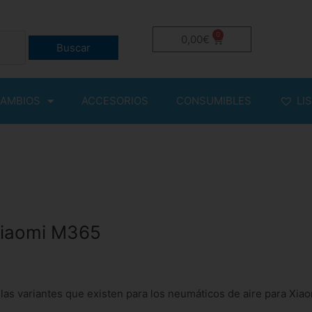
0
Carrito
0,00
€
AMBIOS
ACCESORIOS
CONSUMIBLES
LI
Xiaomi M365
las variantes que existen para los neumáticos de aire para Xia