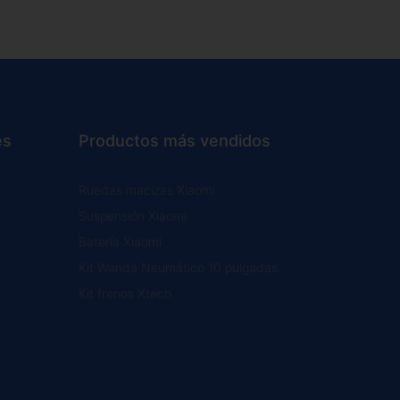
es
Productos más vendidos
Ruedas macizas Xiaomi
Suspensión Xiaomi
Batería Xiaomi
Kit Wanda Neumático 10 pulgadas
Kit frenos Xtech