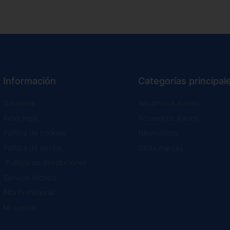
Información
Categorías principal
Garantías
Recambios Xiaomi
Aviso legal
Accesorios Xiaomi
Política de cookies
Neumáticos
Política de envíos
Otras marcas
Política de devoluciones
Servicio técnico
Alta Profesional
Mi cuenta