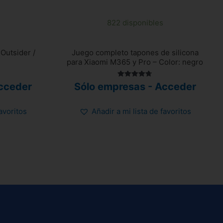
822 disponibles
Outsider /
Juego completo tapones de silicona
para Xiaomi M365 y Pro – Color: negro
Valorado
cceder
Sólo empresas - Acceder
con
4.70
de 5
favoritos
Añadir a mi lista de favoritos