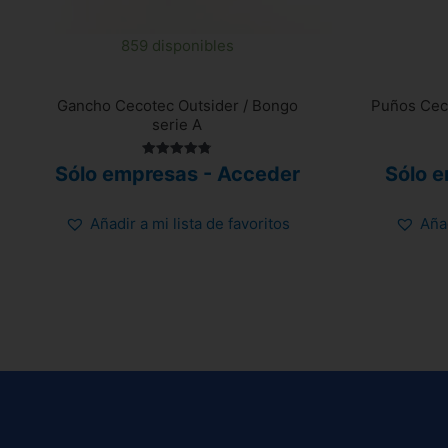
859 disponibles
Gancho Cecotec Outsider / Bongo
Puños Ceco
serie A
Valorado
Sólo empresas - Acceder
Sólo 
con
4.83
de 5
Añadir a mi lista de favoritos
Añad