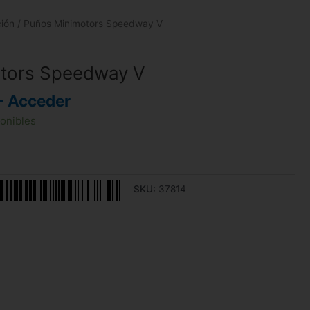
ción
/ Puños Minimotors Speedway V
tors Speedway V
- Acceder
ponibles
SKU:
37814