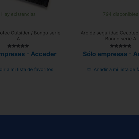
Hay existencias
794 disponibles
tec Outsider / Bongo serie
Aro de seguridad Cecotec 
A
Bongo serie A
Valorado
Valorado
empresas - Acceder
Sólo empresas - A
con
con
5.00
5.00
de 5
de 5
ir a mi lista de favoritos
Añadir a mi lista de 