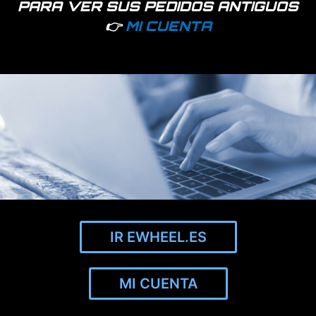
Cámaras
PARA VER SUS PEDIDOS ANTIGUOS
Llantas
👉
MI CUENTA
Neumáticos
Ruedas macizas
Suspensión
Tornillería
Sin categoría
IR EWHEEL.ES
Información
Categorías principales
MI CUENTA
Garantías
Recambios Xiaomi
Aviso legal
Accesorios Xiaomi