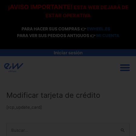
Ir
¡AVISO IMPORTANTE!
ESTA WEB DEJARÁ DE
al
ESTAR OPERATIVA
contenido
PARA HACER SUS COMPRAS 👉
EWHEEL.ES
PARA VER SUS PEDIDOS ANTIGUOS 👉
MI CUENTA
Iniciar sesión
M
Modificar tarjeta de crédito
[rcp_update_card]
B