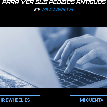
PARA VER SUS PEDIDOS ANTIGUOS
👉
MI CUENTA
a Xiaomi modelo Mijia M365
IR EWHEEL.ES
MI CUENTA