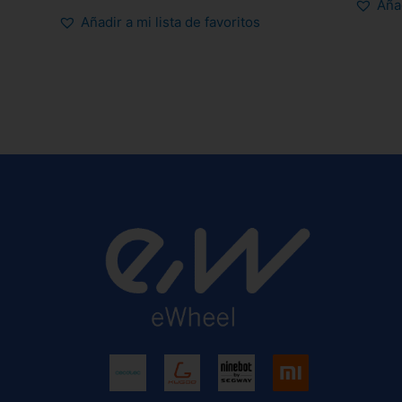
Añad
de
5
Añadir a mi lista de favoritos