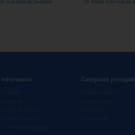
ir a mi lista de favoritos
Añadir a mi lista de 
Información
Categorías principal
Garantías
Recambios Xiaomi
Aviso legal
Accesorios Xiaomi
Política de cookies
Neumáticos
Política de envíos
Otras marcas
Política de devoluciones