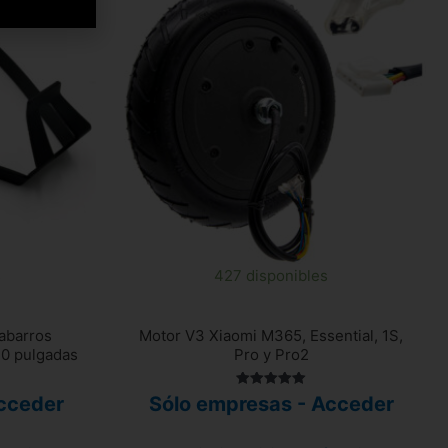
s
427 disponibles
abarros
Motor V3 Xiaomi M365, Essential, 1S,
10 pulgadas
Pro y Pro2
Valorado
cceder
Sólo empresas - Acceder
con
5.00
de 5