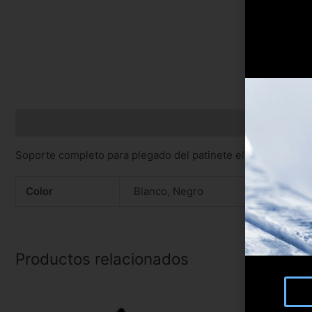
Descripción
Información adicional
Soporte completo para plegado del patinete electrico marc
Color
Blanco, Negro
Productos relacionados