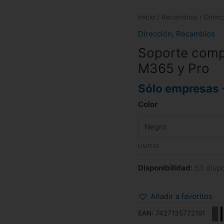
Inicio
/
Recambios
/
Direc
Dirección
,
Recambios
Soporte compl
M365 y Pro
Sólo empresas 
Color
LIMPIAR
Disponibilidad:
53 disp
Añadir a favoritos
EAN:
7427135772191