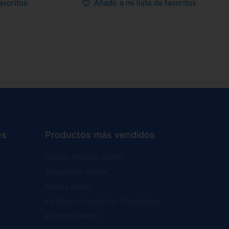
favoritos
Añadir a mi lista de favoritos
es
Productos más vendidos
Ruedas macizas Xiaomi
Suspensión Xiaomi
Batería Xiaomi
Kit Wanda Neumático 10 pulgadas
Kit frenos Xtech