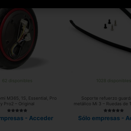
62 disponibles
1028 disponible
mi M365, 1S, Essential, Pro
Soporte refuerzo guard
y Pro2 – Original
metálico Mi 3 – Ruedas de 
Valorado
Valorado
empresas - Acceder
Sólo empresas - A
con
con
5.00
5.00
de 5
de 5