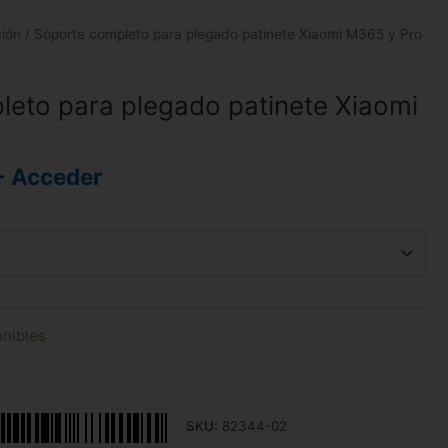
ción
/ Soporte completo para plegado patinete Xiaomi M365 y Pro
eto para plegado patinete Xiaomi
- Acceder
onibles
SKU:
82344-02