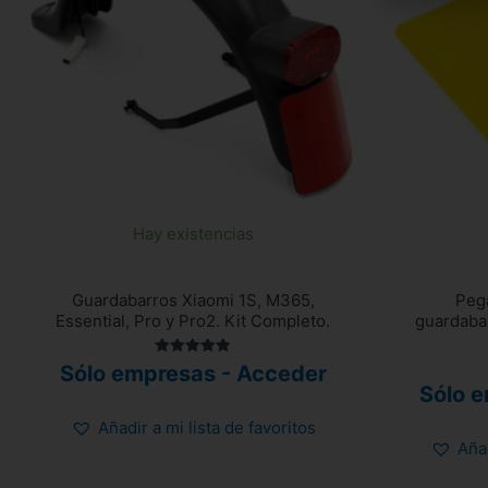
Hay existencias
Guardabarros Xiaomi 1S, M365,
Pega
Essential, Pro y Pro2. Kit Completo.
guardabar
Valorado
Sólo empresas - Acceder
con
Sólo 
4.90
de 5
Añadir a mi lista de favoritos
Añad