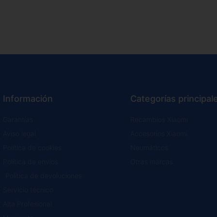
Información
Categorías principal
Garantías
Recambios Xiaomi
Aviso legal
Accesorios Xiaomi
Política de cookies
Neumáticos
Política de envíos
Otras marcas
Política de devoluciones
Servicio técnico
Alta Profesional