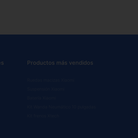
es
Productos más vendidos
Ruedas macizas Xiaomi
Suspensión Xiaomi
Batería Xiaomi
Kit Wanda Neumático 10 pulgadas
Kit frenos Xtech