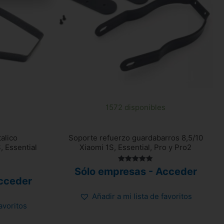
1572 disponibles
alico
Soporte refuerzo guardabarros 8,5/10
, Essential
Xiaomi 1S, Essential, Pro y Pro2
Valorado
Sólo empresas - Acceder
con
cceder
4.92
de 5
Añadir a mi lista de favoritos
favoritos