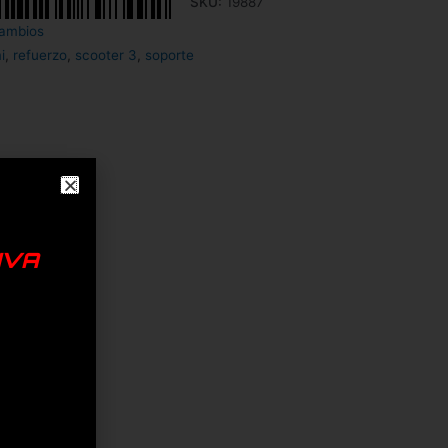
SKU:
19887
ambios
i
,
refuerzo
,
scooter 3
,
soporte
IVA