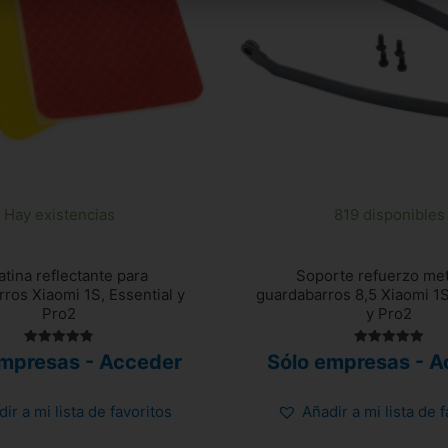
Hay existencias
819 disponibles
tina reflectante para
Soporte refuerzo met
ros Xiaomi 1S, Essential y
guardabarros 8,5 Xiaomi 1S
Pro2
y Pro2
Valorado
Valorado
empresas - Acceder
Sólo empresas - A
con
con
4.83
5.00
de 5
de 5
ir a mi lista de favoritos
Añadir a mi lista de 