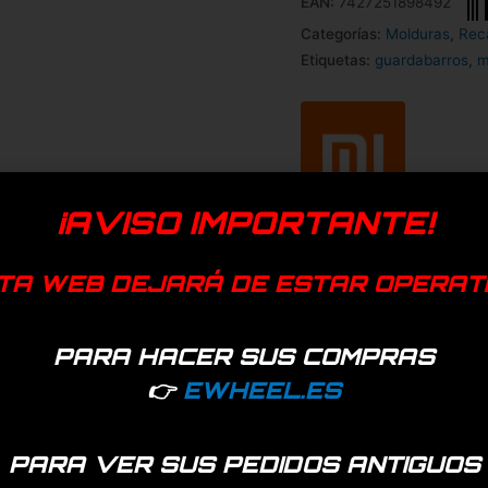
EAN:
7427251898492
Categorías:
Molduras
,
Rec
Etiquetas:
guardabarros
,
m
¡AVISO IMPORTANTE!
TA WEB DEJARÁ DE ESTAR OPERAT
PARA HACER SUS COMPRAS
👉
EWHEEL.ES
PARA VER SUS PEDIDOS ANTIGUOS